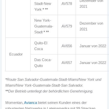
Dezember von
Stadt-New
AV578
2021
York
* **
New York-
Dezember von
Guatemala-
AV579
2021
Stadt
* **
Quito-El
AV656
Januar von 2022
Coca
Ecuador
Das Coca-
AV657
Januar von 2022
Quito
*
Route San Salvador-Guatemala-Stadt-Miami/New York und
Miami/New York-Guatemala-Stadt-San Salvador.
**
Der Betrieb unterliegt der behördlichen Genehmigung.
Momentan,
Avianca
bietet seinen Kunden eines der
robustesten Netzwerke in Lateinamerika mit 99 Strecken,