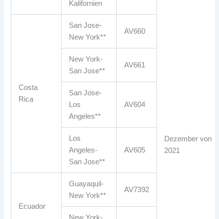
Kalifornien
San Jose-
AV660
New York**
New York-
AV661
San Jose**
Costa
San Jose-
Rica
Los
AV604
Angeles**
Los
Dezember von
Angeles-
AV605
2021
San Jose**
Guayaquil-
AV7392
New York**
Ecuador
New York-