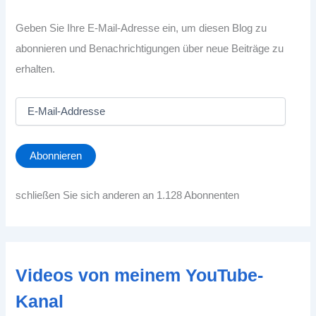
Geben Sie Ihre E-Mail-Adresse ein, um diesen Blog zu
abonnieren und Benachrichtigungen über neue Beiträge zu
erhalten.
E
-
M
a
Abonnieren
i
l
-
schließen Sie sich anderen an 1.128 Abonnenten
A
d
d
r
e
Videos von meinem YouTube-
s
s
Kanal
e