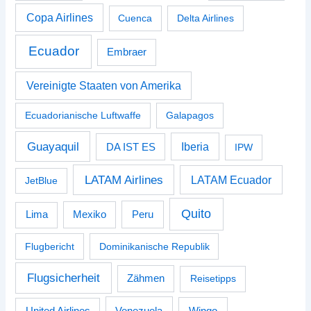
Copa Airlines
Cuenca
Delta Airlines
Ecuador
Embraer
Vereinigte Staaten von Amerika
Ecuadorianische Luftwaffe
Galapagos
Guayaquil
Iberia
DA IST ES
IPW
LATAM Airlines
LATAM Ecuador
JetBlue
Quito
Peru
Lima
Mexiko
Flugbericht
Dominikanische Republik
Flugsicherheit
Zähmen
Reisetipps
Venezuela
Wingo
United Airlines