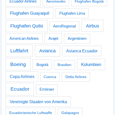
Ecuador Airlines
Aeromexiko
Flughafen Bogotá
Flughafen Guayaquil
Flughafen Lima
Airbus
Flughafen Quito
AeroRegional
American Airlines
Arajet
Argentinien
Luftfahrt
Avianca
Avianca Ecuador
Boeing
Kolumbien
Bogotá
Brasilien
Copa Airlines
Cuenca
Delta Airlines
Ecuador
Embraer
Vereinigte Staaten von Amerika
Ecuadorianische Luftwaffe
Galapagos