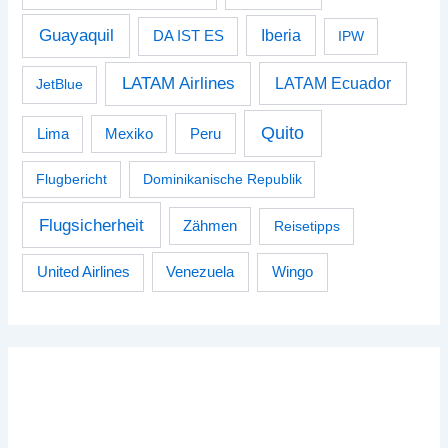
Guayaquil
Iberia
DA IST ES
IPW
LATAM Airlines
LATAM Ecuador
JetBlue
Quito
Peru
Lima
Mexiko
Flugbericht
Dominikanische Republik
Flugsicherheit
Zähmen
Reisetipps
Venezuela
Wingo
United Airlines