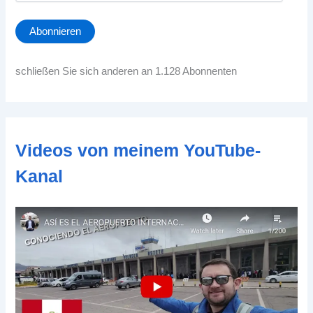
M
a
Abonnieren
i
l
-
schließen Sie sich anderen an 1.128 Abonnenten
A
d
d
r
e
Videos von meinem YouTube-
s
s
Kanal
e