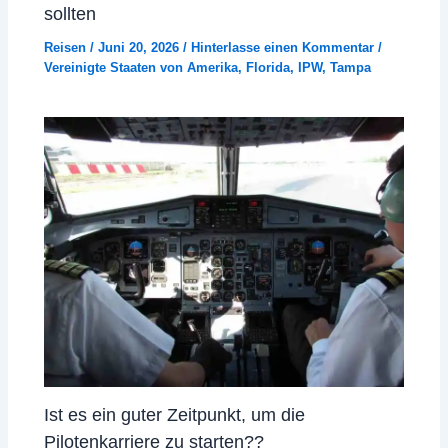
sollten
Reisen
/
Juni 20, 2026
/
Hinterlasse einen Kommentar
/
Vereinigte Staaten von Amerika
,
Florida
,
IPW
,
Tampa
Ist es ein guter Zeitpunkt, um die
Pilotenkarriere zu starten??