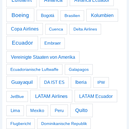
Avianca
Avianca Ecuador
Boeing
Kolumbien
Bogotá
Brasilien
Copa Airlines
Cuenca
Delta Airlines
Ecuador
Embraer
Vereinigte Staaten von Amerika
Ecuadorianische Luftwaffe
Galapagos
Guayaquil
Iberia
DA IST ES
IPW
LATAM Airlines
LATAM Ecuador
JetBlue
Quito
Peru
Lima
Mexiko
Flugbericht
Dominikanische Republik