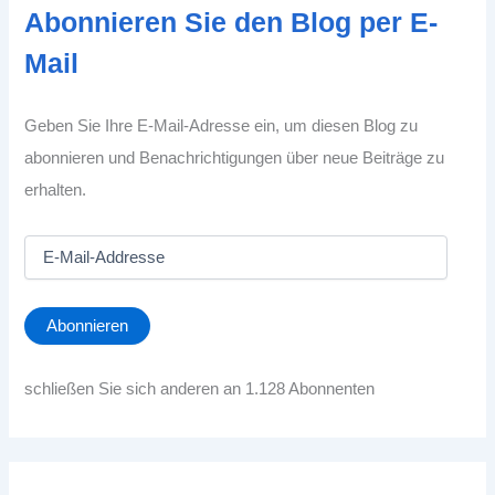
Abonnieren Sie den Blog per E-
Mail
Geben Sie Ihre E-Mail-Adresse ein, um diesen Blog zu
abonnieren und Benachrichtigungen über neue Beiträge zu
erhalten.
E
-
M
a
Abonnieren
i
l
-
schließen Sie sich anderen an 1.128 Abonnenten
A
d
d
r
e