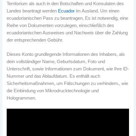
Territorium als auch in den Botschaften und Konsulaten des
Landes beantragt werden
Ecuador
im Ausland. Um einen
ecuadorianischen Pass zu beantragen, Es ist notwendig, eine
Reihe von Dokumenten vorzulegen, einschließlich des
ecuadorianischen Ausweises und Nachweis über die Zahlung
der entsprechenden Gebühr.
Dieses Konto grundlegende Informationen des Inhabers, als
dein vollständiger Name, Geburtsdatum, Foto und
Unterschrift, sowie Informationen zum Dokument, wie Ihre ID-
Nummer und das Ablaufdatum. Es enthält auch
Sicherheitsmaßnahmen, um Fälschungen zu verhindern., wie
die Einbindung von Mikrodrucktechnologie und
Hologrammen.