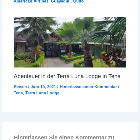
American Airlines
,
Guayaquil
,
Quito
Abenteuer in der Terra Luna Lodge in Tena
Reisen
/
Juni 15, 2021
/
Hinterlasse einen Kommentar
/
Tena
,
Terra Luna Lodge
Hinterlassen Sie einen Kommentar zu