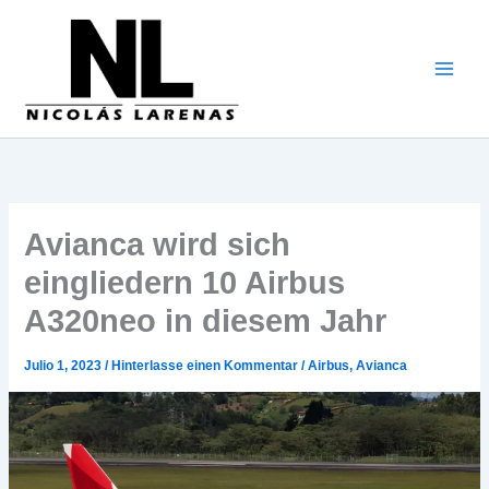
Zum
Inhalt
gehen
Avianca wird sich
eingliedern 10 Airbus
A320neo in diesem Jahr
Julio 1, 2023
/
Hinterlasse einen Kommentar
/
Airbus
,
Avianca