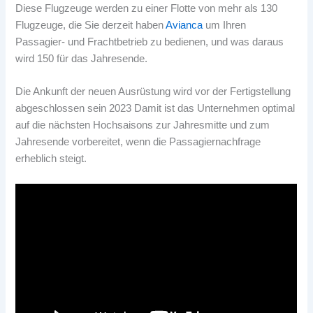
Diese Flugzeuge werden zu einer Flotte von mehr als 130
Flugzeuge, die Sie derzeit haben
Avianca
um Ihren
Passagier- und Frachtbetrieb zu bedienen, und was daraus
wird 150 für das Jahresende.
Die Ankunft der neuen Ausrüstung wird vor der Fertigstellung
abgeschlossen sein 2023 Damit ist das Unternehmen optimal
auf die nächsten Hochsaisons zur Jahresmitte und zum
Jahresende vorbereitet, wenn die Passagiernachfrage
erheblich steigt.