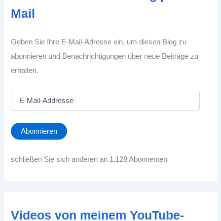
Mail
Geben Sie Ihre E-Mail-Adresse ein, um diesen Blog zu
abonnieren und Benachrichtigungen über neue Beiträge zu
erhalten.
E
-
M
a
Abonnieren
i
l
-
schließen Sie sich anderen an 1.128 Abonnenten
A
d
d
r
e
Videos von meinem YouTube-
s