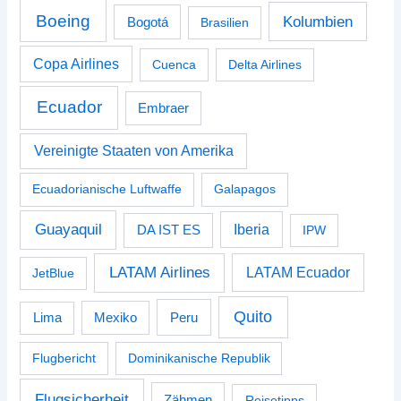
Boeing
Kolumbien
Bogotá
Brasilien
Copa Airlines
Cuenca
Delta Airlines
Ecuador
Embraer
Vereinigte Staaten von Amerika
Ecuadorianische Luftwaffe
Galapagos
Guayaquil
Iberia
DA IST ES
IPW
LATAM Airlines
LATAM Ecuador
JetBlue
Quito
Peru
Lima
Mexiko
Flugbericht
Dominikanische Republik
Flugsicherheit
Zähmen
Reisetipps