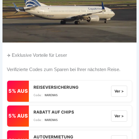
✈️ Exklusive Vorteile für Leser
Verifizierte Codes zum Sparen bei Ihrer nächsten Reise.
REISEVERSICHERUNG
5% AUS
Ver >
NARENAS
RABATT AUF CHIPS
5% AUS
Ver >
NARENAS
AUTOVERMIETUNG