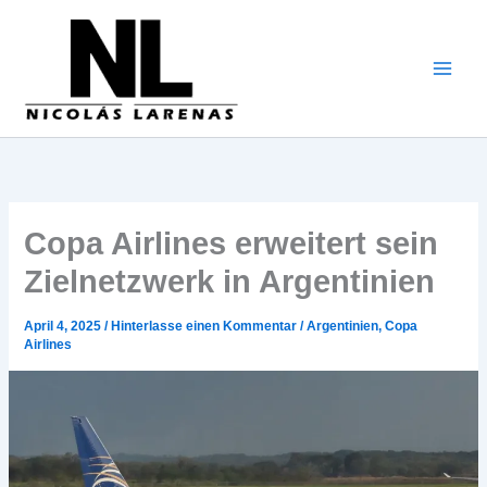
Zum
Inhalt
gehen
Copa Airlines erweitert sein
Zielnetzwerk in Argentinien
April 4, 2025
/
Hinterlasse einen Kommentar
/
Argentinien
,
Copa
Airlines