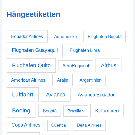
Hängeetiketten
Ecuador Airlines
Aeromexiko
Flughafen Bogotá
Flughafen Guayaquil
Flughafen Lima
Airbus
Flughafen Quito
AeroRegional
American Airlines
Arajet
Argentinien
Luftfahrt
Avianca
Avianca Ecuador
Boeing
Kolumbien
Bogotá
Brasilien
Copa Airlines
Cuenca
Delta Airlines