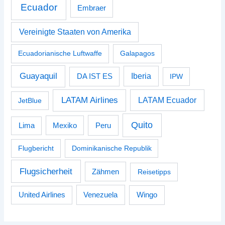
Ecuador
Embraer
Vereinigte Staaten von Amerika
Ecuadorianische Luftwaffe
Galapagos
Guayaquil
Iberia
DA IST ES
IPW
LATAM Airlines
LATAM Ecuador
JetBlue
Quito
Peru
Lima
Mexiko
Flugbericht
Dominikanische Republik
Flugsicherheit
Zähmen
Reisetipps
Venezuela
Wingo
United Airlines