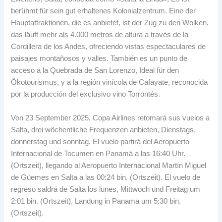
berühmt für sein gut erhaltenes Kolonialzentrum. Eine der
Hauptattraktionen, die es anbietet, ist der Zug zu den Wolken,
das läuft mehr als 4.000
metros de altura a través de la
Cordillera de los Andes
,
ofreciendo vistas espectaculares de
paisajes montañosos y valles
.
También es un punto de
acceso a la Quebrada de San Lorenzo
, Ideal für den
Ökotourismus,
y a la región vinícola de Cafayate
,
reconocida
por la producción del exclusivo vino Torrontés
.
Von 23 September 2025,
Copa Airlines retomará sus vuelos a
Salta
, drei wöchentliche Frequenzen anbieten, Dienstags,
donnerstag und sonntag.
El vuelo partirá del Aeropuerto
Internacional de Tocumen en Panamá a las
16:40 Uhr.
(Ortszeit),
llegando al Aeropuerto Internacional Martín Miguel
de Güemes en Salta a las
00:24 bin. (Ortszeit).
El vuelo de
regreso saldrá de Salta los lunes
, Mittwoch und Freitag um
2:01 bin. (Ortszeit), Landung in Panama um 5:30 bin.
(Ortszeit).