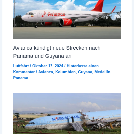
Avianca kündigt neue Strecken nach
Panama und Guyana an
Luftfahrt
/
Oktober 13, 2024
/
Hinterlasse einen
Kommentar
/
Avianca
,
Kolumbien
,
Guyana
,
Medellín
,
Panama