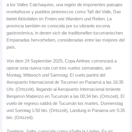
a los Valles Calchaquíes
,
una región de imponentes paisajes
montañosos y pueblos pintorescos como Tafí del Valle
, Das
bietet Aktivitäten im Freien wie Wandern und Reiten.
La
provincia también es conocida por su vibrante escena
gastronómica
, in denen sich die traditionellen tucumanischen
Empanadas hervorheben,
consideradas entre las mejores del
país
.
Von dem 24 September 2025,
Copa Airlines comenzará a
operar esta nueva ruta con tres vuelos semanales
, am
Montag, Mittwoch und Samstag.
El vuelo partirá del
Aeropuerto Internacional de Tocumen en Panamá a las
16:35
Uhr. (Ortszeit),
llegando al Aeropuerto Internacional teniente
Benjamín Matienzo en Tucumán a las
00:34 bin. (Ortszeit).
El
vuelo de regreso saldrá de Tucumán los martes
, Donnerstag
und Sonntag 1:50 bin. (Ortszeit), Landung in Panama um 5:35
bin. (Ortszeit).
Zweitens, Salta,
conocida como «Salta la Linda»
, Es ist