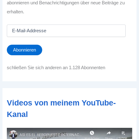
abonnieren und Benachrichtigungen über neue Beiträge zu
erhalten.
E
-
M
a
Abonnieren
i
l
-
schließen Sie sich anderen an 1.128 Abonnenten
A
d
d
r
e
Videos von meinem YouTube-
s
s
Kanal
e