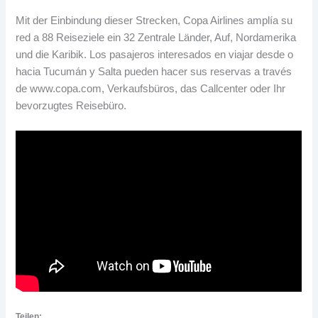
Mit der Einbindung dieser Strecken,
Copa Airlines amplía su
red a
88 Reiseziele ein 32 Zentrale Länder, Auf, Nordamerika
und die Karibik.
Los pasajeros interesados en viajar desde o
hacia Tucumán y Salta pueden hacer sus reservas a través
de www.copa.com
, Verkaufsbüros, das Callcenter oder Ihr
bevorzugtes Reisebüro.
Teilen: