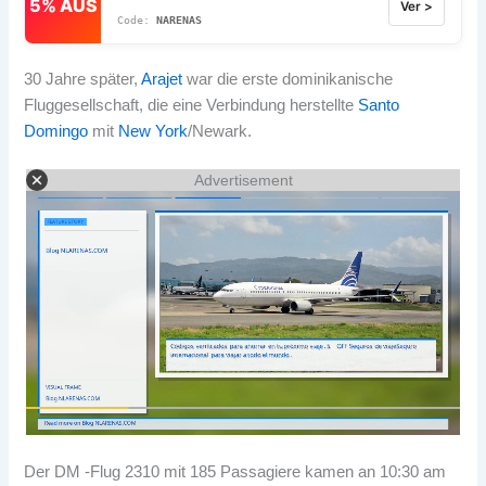
5% AUS
Ver >
NARENAS
30 Jahre später,
Arajet
war die erste dominikanische
Fluggesellschaft, die eine Verbindung herstellte
Santo
Domingo
mit
New York
/Newark.
Advertisement
Der DM -Flug 2310 mit 185 Passagiere kamen an 10:30 am