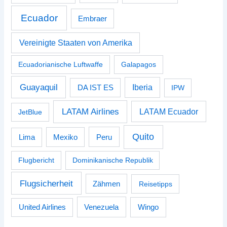
Ecuador
Embraer
Vereinigte Staaten von Amerika
Ecuadorianische Luftwaffe
Galapagos
Guayaquil
Iberia
DA IST ES
IPW
LATAM Airlines
LATAM Ecuador
JetBlue
Quito
Peru
Lima
Mexiko
Flugbericht
Dominikanische Republik
Flugsicherheit
Zähmen
Reisetipps
Venezuela
Wingo
United Airlines