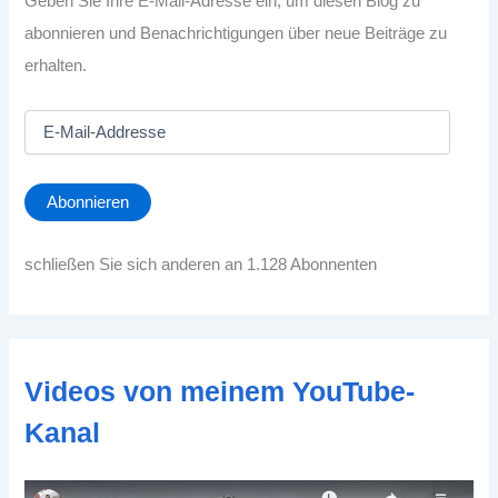
Geben Sie Ihre E-Mail-Adresse ein, um diesen Blog zu
abonnieren und Benachrichtigungen über neue Beiträge zu
erhalten.
E
-
M
a
Abonnieren
i
l
-
schließen Sie sich anderen an 1.128 Abonnenten
A
d
d
r
e
Videos von meinem YouTube-
s
s
Kanal
e