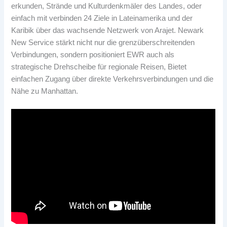
erkunden, Strände und Kulturdenkmäler des Landes, oder
einfach mit verbinden 24 Ziele in Lateinamerika und der
Karibik über das wachsende Netzwerk von Arajet. Newark
New Service stärkt nicht nur die grenzüberschreitenden
Verbindungen, sondern positioniert EWR auch als
strategische Drehscheibe für regionale Reisen, Bietet
einfachen Zugang über direkte Verkehrsverbindungen und die
Nähe zu Manhattan.