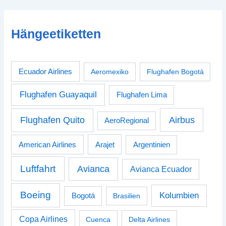
Hängeetiketten
Ecuador Airlines
Aeromexiko
Flughafen Bogotá
Flughafen Guayaquil
Flughafen Lima
Airbus
Flughafen Quito
AeroRegional
American Airlines
Arajet
Argentinien
Luftfahrt
Avianca
Avianca Ecuador
Boeing
Kolumbien
Bogotá
Brasilien
Copa Airlines
Cuenca
Delta Airlines