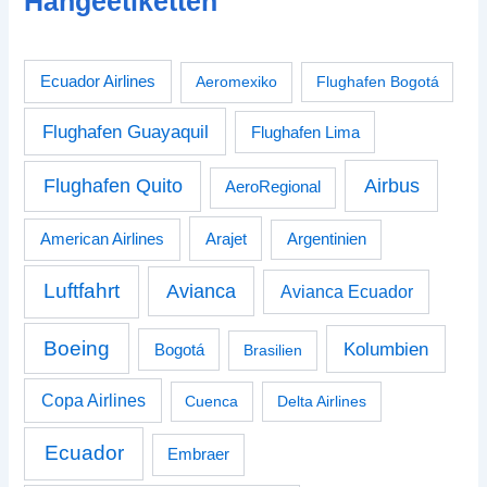
Hängeetiketten
Ecuador Airlines
Aeromexiko
Flughafen Bogotá
Flughafen Guayaquil
Flughafen Lima
Airbus
Flughafen Quito
AeroRegional
American Airlines
Arajet
Argentinien
Luftfahrt
Avianca
Avianca Ecuador
Boeing
Kolumbien
Bogotá
Brasilien
Copa Airlines
Cuenca
Delta Airlines
Ecuador
Embraer