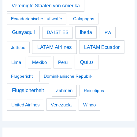
Vereinigte Staaten von Amerika
Ecuadorianische Luftwaffe
Galapagos
Guayaquil
Iberia
DA IST ES
IPW
LATAM Airlines
LATAM Ecuador
JetBlue
Quito
Peru
Lima
Mexiko
Flugbericht
Dominikanische Republik
Flugsicherheit
Zähmen
Reisetipps
Venezuela
Wingo
United Airlines