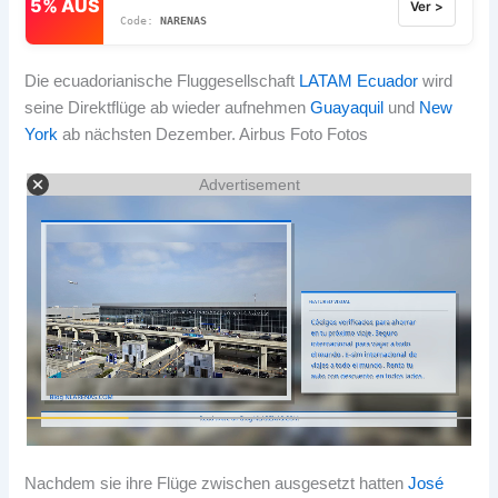
5% AUS
Ver >
NARENAS
Die ecuadorianische Fluggesellschaft
LATAM Ecuador
wird
seine Direktflüge ab wieder aufnehmen
Guayaquil
und
New
York
ab nächsten Dezember. Airbus Foto Fotos
Advertisement
Nachdem sie ihre Flüge zwischen ausgesetzt hatten
José