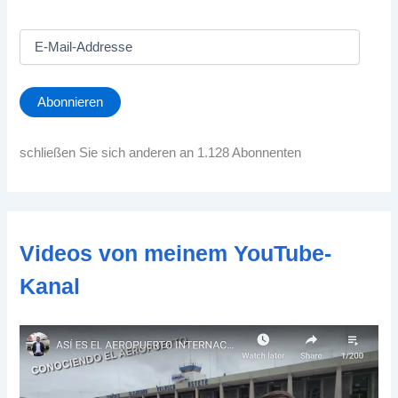
E
-
M
a
Abonnieren
i
l
-
schließen Sie sich anderen an 1.128 Abonnenten
A
d
d
r
e
Videos von meinem YouTube-
s
s
Kanal
e