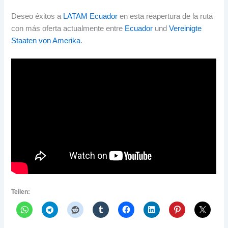
Deseo éxitos a
LATAM Ecuador
en esta reapertura de la ruta
con más oferta actualmente entre
Ecuador
und
Vereinigte
Staaten von Amerika
.
Teilen: