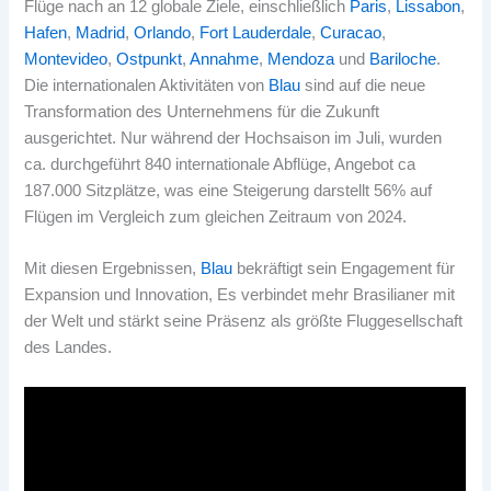
Flüge nach an 12 globale Ziele, einschließlich
Paris
,
Lissabon
,
Hafen
,
Madrid
,
Orlando
,
Fort Lauderdale
,
Curacao
,
Montevideo
,
Ostpunkt
,
Annahme
,
Mendoza
und
Bariloche
.
Die internationalen Aktivitäten von
Blau
sind auf die neue
Transformation des Unternehmens für die Zukunft
ausgerichtet. Nur während der Hochsaison im Juli, wurden
ca. durchgeführt 840 internationale Abflüge, Angebot ca
187.000 Sitzplätze, was eine Steigerung darstellt 56% auf
Flügen im Vergleich zum gleichen Zeitraum von 2024.
Mit diesen Ergebnissen,
Blau
bekräftigt sein Engagement für
Expansion und Innovation, Es verbindet mehr Brasilianer mit
der Welt und stärkt seine Präsenz als größte Fluggesellschaft
des Landes.