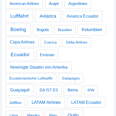
American Airlines
Arajet
Argentinien
Luftfahrt
Avianca
Avianca Ecuador
Boeing
Kolumbien
Bogotá
Brasilien
Copa Airlines
Cuenca
Delta Airlines
Ecuador
Embraer
Vereinigte Staaten von Amerika
Ecuadorianische Luftwaffe
Galapagos
Guayaquil
Iberia
DA IST ES
IPW
LATAM Airlines
LATAM Ecuador
JetBlue
Quito
Peru
Lima
Mexiko