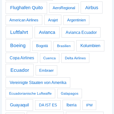
Airbus
Flughafen Quito
AeroRegional
American Airlines
Arajet
Argentinien
Luftfahrt
Avianca
Avianca Ecuador
Boeing
Kolumbien
Bogotá
Brasilien
Copa Airlines
Cuenca
Delta Airlines
Ecuador
Embraer
Vereinigte Staaten von Amerika
Ecuadorianische Luftwaffe
Galapagos
Guayaquil
Iberia
DA IST ES
IPW