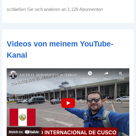
l
-
schließen Sie sich anderen an 1.128 Abonnenten
A
d
d
r
e
Videos von meinem YouTube-
s
s
Kanal
e