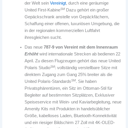
der Welt sein
Vereinigt
, durch eine geräumige
SM
United First-Kabine
Dazu gehört ein großer
Gepäckschrank anstelle von Gepäckfächern,
Schaffung einer offenen, luxuriösen Umgebung, die
in der regionalen kommerziellen Luftfahrt
ihresgleichen sucht.
Das neue
787-9 von Vereint mit dem Innenraum
Erhöht
wird internationale Strecken ab bedienen 22
April. Zu diesen Flugzeugen gehört das neue United
SM
Polaris Studio
: vollständig verstellbare Sitze mit
direktem Zugang zum Gang 25% breiter als die
SM
United Polaris-Standards
. Sie haben
Privatsphärentüren, ein Sitz im Ottoman-Stil für
Begleiter auf bestimmten Sitzplätzen, Exklusiver
Speiseservice mit Wein- und Kaviarbegleitung, neue
Amenity Kits mit Produkten in handelsüblicher
Größe, kabelloses Laden, Bluetooth-Konnektivität
und ein riesiger Bildschirm 27 Zoll mit 4K-OLED-