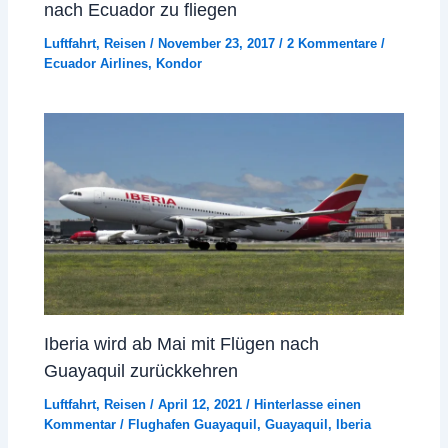
nach Ecuador zu fliegen
Luftfahrt
,
Reisen
/
November 23, 2017
/
2 Kommentare
/
Ecuador Airlines
,
Kondor
Iberia wird ab Mai mit Flügen nach
Guayaquil zurückkehren
Luftfahrt
,
Reisen
/
April 12, 2021
/
Hinterlasse einen
Kommentar
/
Flughafen Guayaquil
,
Guayaquil
,
Iberia