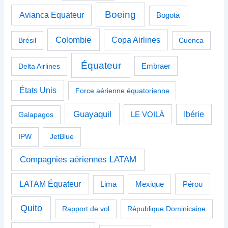
Boeing
Avianca Equateur
Bogota
Colombie
Copa Airlines
Brésil
Cuenca
Équateur
Delta Airlines
Embraer
États Unis
Force aérienne équatorienne
Guayaquil
Ibérie
Galapagos
LE VOILÀ
IPW
JetBlue
Compagnies aériennes LATAM
LATAM Équateur
Pérou
Lima
Mexique
Quito
Rapport de vol
République Dominicaine