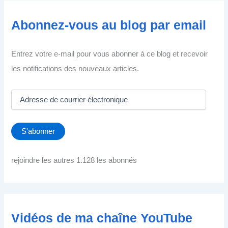
Abonnez-vous au blog par email
Entrez votre e-mail pour vous abonner à ce blog et recevoir
les notifications des nouveaux articles.
A
d
r
e
S'abonner
s
s
e
rejoindre les autres 1.128 les abonnés
d
e
c
o
u
Vidéos de ma chaîne YouTube
r
r