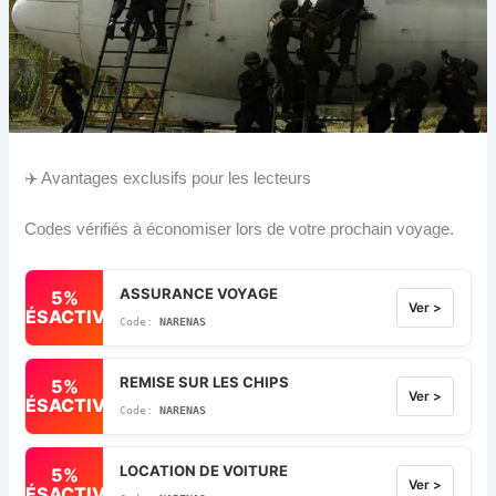
✈️ Avantages exclusifs pour les lecteurs
Codes vérifiés à économiser lors de votre prochain voyage.
ASSURANCE VOYAGE
5%
Ver >
DÉSACTIVÉ
NARENAS
REMISE SUR LES CHIPS
5%
Ver >
DÉSACTIVÉ
NARENAS
LOCATION DE VOITURE
5%
Ver >
DÉSACTIVÉ