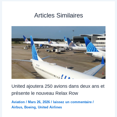
Articles Similaires
United ajoutera 250 avions dans deux ans et
présente le nouveau Relax Row
Aviation
/
Mars 26, 2026
/
laissez un commentaire
/
Airbus
,
Boeing
,
United Airlines