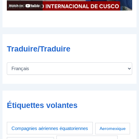
n
i
q
u
e
Traduire/Traduire
Étiquettes volantes
Compagnies aériennes équatoriennes
Aeromexique