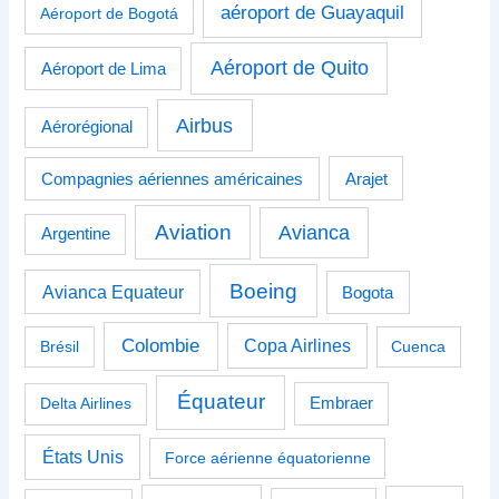
aéroport de Guayaquil
Aéroport de Bogotá
Aéroport de Quito
Aéroport de Lima
Airbus
Aérorégional
Compagnies aériennes américaines
Arajet
Aviation
Avianca
Argentine
Boeing
Avianca Equateur
Bogota
Colombie
Copa Airlines
Brésil
Cuenca
Équateur
Delta Airlines
Embraer
États Unis
Force aérienne équatorienne