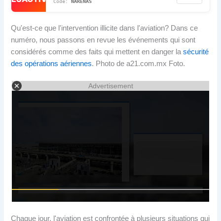
NARENAS
Qu'est-ce que l'intervention illicite dans l'aviation? Dans ce
numéro, nous passons en revue les événements qui sont
considérés comme des faits qui mettent en danger la
sécurité
des opérations aériennes
. Photo de a21.com.mx Foto.
Advertisement
Chaque jour, l'aviation est confrontée à plusieurs situations qui