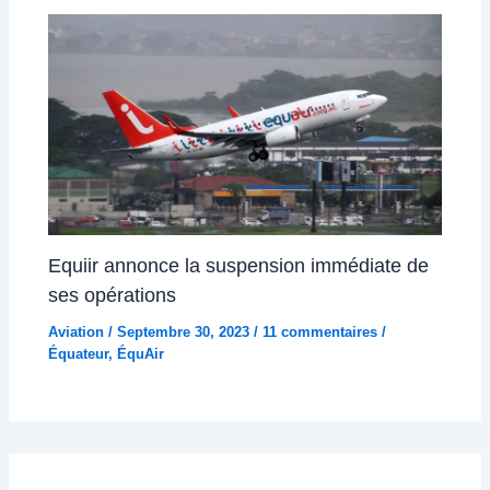
Equiir annonce la suspension immédiate de
ses opérations
Aviation
/
Septembre 30, 2023
/
11 commentaires
/
Équateur
,
ÉquAir