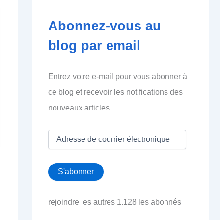
Abonnez-vous au
blog par email
Entrez votre e-mail pour vous abonner à
ce blog et recevoir les notifications des
nouveaux articles.
A
d
r
e
S'abonner
s
s
e
rejoindre les autres 1.128 les abonnés
d
e