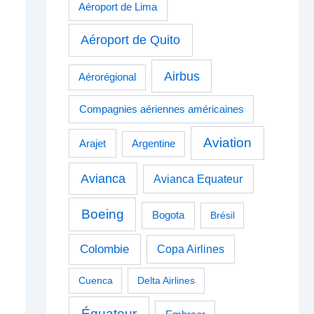
Aéroport de Lima
Aéroport de Quito
Airbus
Aérorégional
Compagnies aériennes américaines
Aviation
Arajet
Argentine
Avianca
Avianca Equateur
Boeing
Bogota
Brésil
Colombie
Copa Airlines
Cuenca
Delta Airlines
Équateur