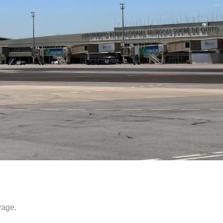
yage.