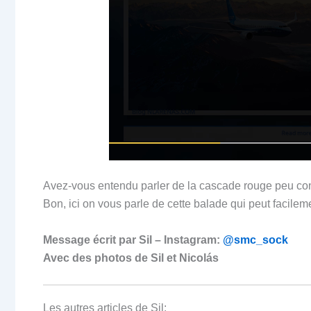
Avez-vous entendu parler de la cascade rouge peu c
Bon, ici on vous parle de cette balade qui peut facilem
Message écrit par Sil –
Instagram:
@smc_sock
Avec des photos de Sil et Nicolás
Les autres articles de Sil: