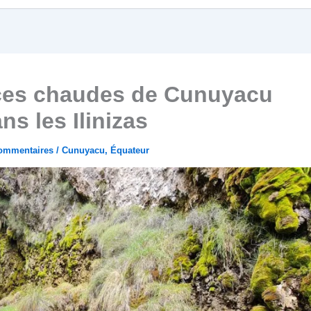
rces chaudes de Cunuyacu
ns les Ilinizas
ommentaires
/
Cunuyacu
,
Équateur