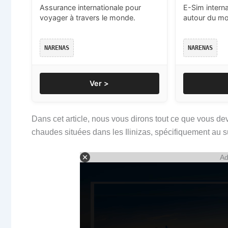
Assurance internationale pour
E-Sim intern
voyager à travers le monde.
autour du m
NARENAS
NARENAS
Ver >
Dans cet article, nous vous dirons tout ce que vous de
chaudes situées dans les Ilinizas, spécifiquement au s
Ad