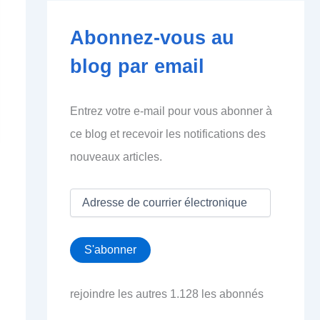
Abonnez-vous au
blog par email
Entrez votre e-mail pour vous abonner à
ce blog et recevoir les notifications des
nouveaux articles.
A
d
r
e
S'abonner
s
s
e
rejoindre les autres 1.128 les abonnés
d
e