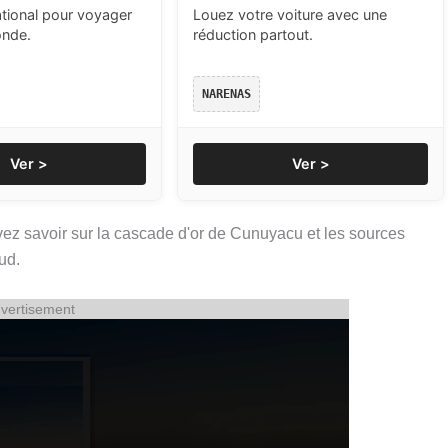
ational pour voyager
Louez votre voiture avec une
onde.
réduction partout.
NARENAS
Ver >
Ver >
vez savoir sur la cascade d'or de Cunuyacu et les sources
ud.
vertisement