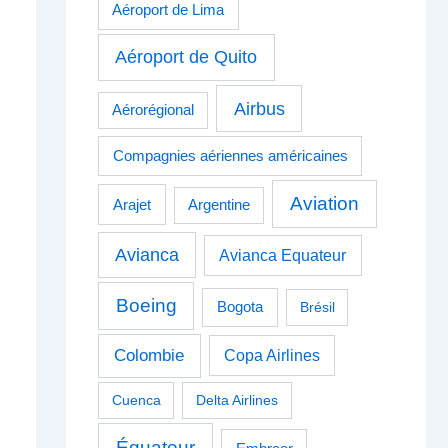
Aéroport de Lima
Aéroport de Quito
Airbus
Aérorégional
Compagnies aériennes américaines
Aviation
Arajet
Argentine
Avianca
Avianca Equateur
Boeing
Bogota
Brésil
Colombie
Copa Airlines
Cuenca
Delta Airlines
Équateur