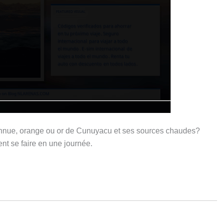
onnue, orange ou or de Cunuyacu et ses sources chaudes?
ent se faire en une journée.