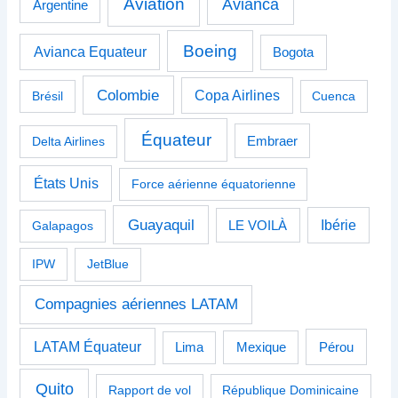
Aviation
Avianca
Argentine
Boeing
Avianca Equateur
Bogota
Colombie
Copa Airlines
Brésil
Cuenca
Équateur
Delta Airlines
Embraer
États Unis
Force aérienne équatorienne
Guayaquil
Ibérie
Galapagos
LE VOILÀ
IPW
JetBlue
Compagnies aériennes LATAM
LATAM Équateur
Pérou
Lima
Mexique
Quito
Rapport de vol
République Dominicaine