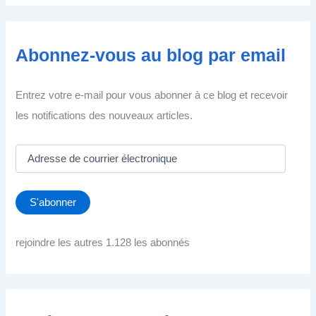
Abonnez-vous au blog par email
Entrez votre e-mail pour vous abonner à ce blog et recevoir
les notifications des nouveaux articles.
A
d
r
e
S'abonner
s
s
e
rejoindre les autres 1.128 les abonnés
d
e
c
o
u