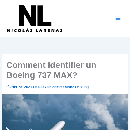
Aller
au
contenu
Comment identifier un
Boeing 737 MAX?
février 28, 2021
/
laissez un commentaire
/
Boeing