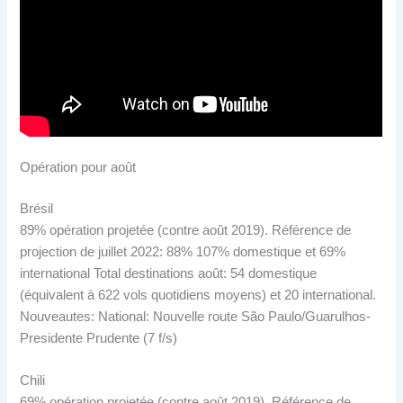
Opération pour août
Brésil
89% opération projetée (contre août 2019). Référence de
projection de juillet 2022: 88% 107% domestique et 69%
international Total destinations août: 54 domestique
(équivalent à 622 vols quotidiens moyens) et 20 international.
Nouveautes: National: Nouvelle route São Paulo/Guarulhos-
Presidente Prudente (7 f/s)
Chili
69% opération projetée (contre août 2019). Référence de