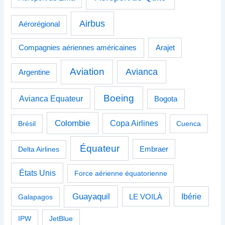
Airbus
Aérorégional
Compagnies aériennes américaines
Arajet
Aviation
Avianca
Argentine
Boeing
Avianca Equateur
Bogota
Colombie
Copa Airlines
Brésil
Cuenca
Équateur
Delta Airlines
Embraer
États Unis
Force aérienne équatorienne
Guayaquil
Ibérie
Galapagos
LE VOILÀ
IPW
JetBlue