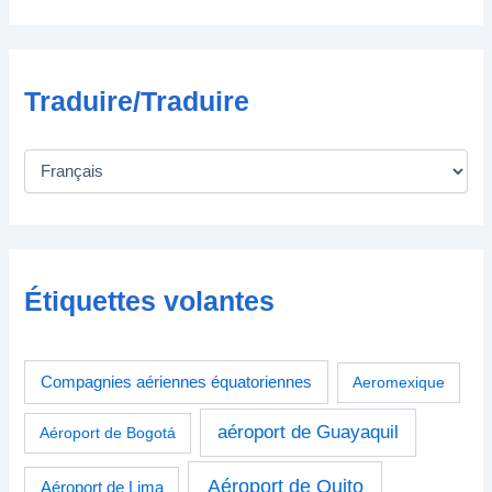
e
Traduire/Traduire
Étiquettes volantes
Compagnies aériennes équatoriennes
Aeromexique
aéroport de Guayaquil
Aéroport de Bogotá
Aéroport de Quito
Aéroport de Lima