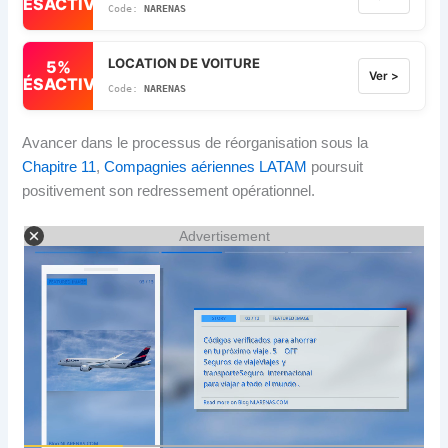
DÉSACTIVÉ
NARENAS
LOCATION DE VOITURE
5%
Ver >
DÉSACTIVÉ
NARENAS
Avancer dans le processus de réorganisation sous la
Chapitre 11
,
Compagnies aériennes LATAM
poursuit
positivement son redressement opérationnel.
Advertisement