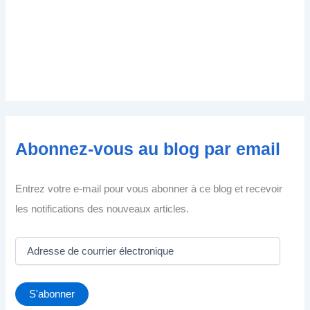
Abonnez-vous au blog par email
Entrez votre e-mail pour vous abonner à ce blog et recevoir
les notifications des nouveaux articles.
A
d
r
e
S'abonner
s