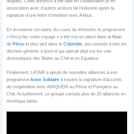
anglais). Cette annonce a été faite en collaboration et en
association avec d'autres acteurs de l'industrie après la
signature d'une lettre d'intention avec Airbus..
En économie circulaire, Au cours du trimestre, le programme
« Recyclez votre voyage » a été mis en place dans la filiale
de
Pérou
et plus tard dans le
Colombie
, qui consiste à trier les
déchets générés à bord et qui opérait déjà sur les vols
domestiques des filiales au Chili et en Equateur.
Finalement, LATAM a ajouté de nouvelles alliances à son
programme
Avion Solidaire
à travers la signature d'accords
de coopération avec ANIQUEM au Pérou et Pompiers au
Chili. Actuellement, Le groupe compte plus de 20 alliances en
Amérique latine.