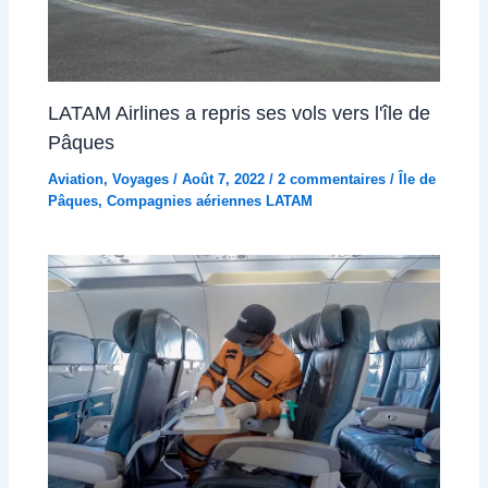
LATAM Airlines a repris ses vols vers l'île de
Pâques
Aviation
,
Voyages
/
Août 7, 2022
/
2 commentaires
/
Île de
Pâques
,
Compagnies aériennes LATAM