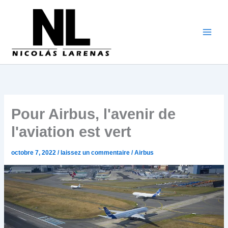
Aller
au
contenu
Pour Airbus, l'avenir de
l'aviation est vert
octobre 7, 2022
/
laissez un commentaire
/
Airbus