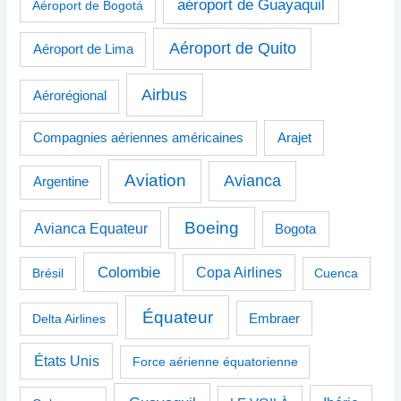
aéroport de Guayaquil
Aéroport de Bogotá
Aéroport de Quito
Aéroport de Lima
Airbus
Aérorégional
Compagnies aériennes américaines
Arajet
Aviation
Avianca
Argentine
Boeing
Avianca Equateur
Bogota
Colombie
Copa Airlines
Brésil
Cuenca
Équateur
Delta Airlines
Embraer
États Unis
Force aérienne équatorienne