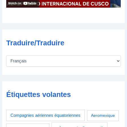
i
q
u
e
Traduire/Traduire
Étiquettes volantes
Compagnies aériennes équatoriennes
Aeromexique