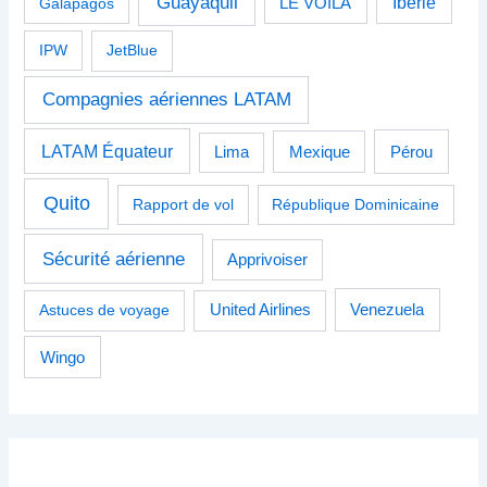
Guayaquil
Ibérie
Galapagos
LE VOILÀ
IPW
JetBlue
Compagnies aériennes LATAM
LATAM Équateur
Pérou
Lima
Mexique
Quito
Rapport de vol
République Dominicaine
Sécurité aérienne
Apprivoiser
Venezuela
Astuces de voyage
United Airlines
Wingo