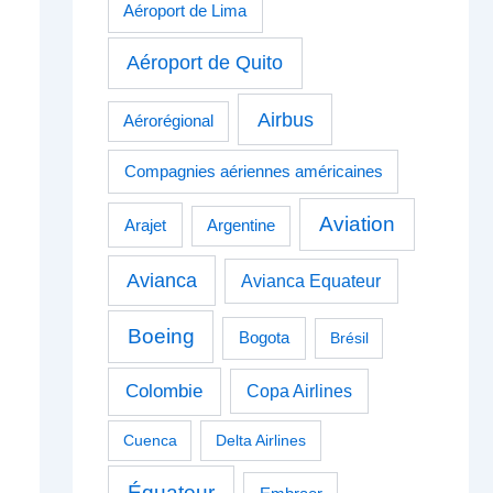
Aéroport de Lima
Aéroport de Quito
Airbus
Aérorégional
Compagnies aériennes américaines
Aviation
Arajet
Argentine
Avianca
Avianca Equateur
Boeing
Bogota
Brésil
Colombie
Copa Airlines
Cuenca
Delta Airlines
Équateur