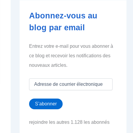
Abonnez-vous au
blog par email
Entrez votre e-mail pour vous abonner à
ce blog et recevoir les notifications des
nouveaux articles.
A
d
r
e
S'abonner
s
s
e
rejoindre les autres 1.128 les abonnés
d
e