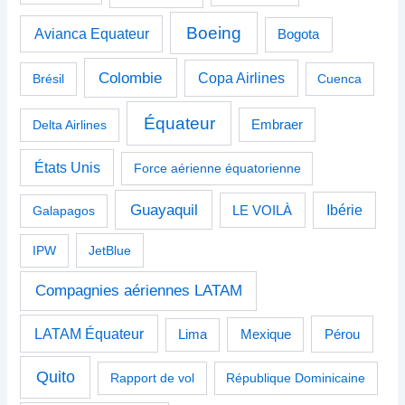
Boeing
Avianca Equateur
Bogota
Colombie
Copa Airlines
Brésil
Cuenca
Équateur
Delta Airlines
Embraer
États Unis
Force aérienne équatorienne
Guayaquil
Ibérie
Galapagos
LE VOILÀ
IPW
JetBlue
Compagnies aériennes LATAM
LATAM Équateur
Pérou
Lima
Mexique
Quito
Rapport de vol
République Dominicaine