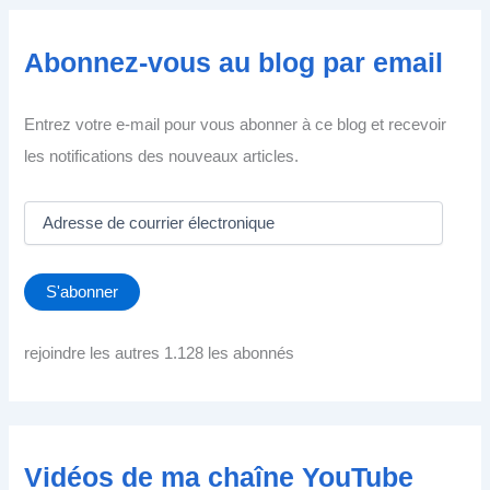
Abonnez-vous au blog par email
Entrez votre e-mail pour vous abonner à ce blog et recevoir
les notifications des nouveaux articles.
A
d
r
e
S'abonner
s
s
e
rejoindre les autres 1.128 les abonnés
d
e
c
o
u
Vidéos de ma chaîne YouTube
r