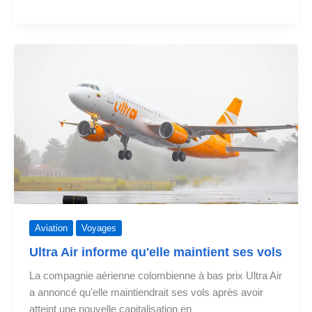
Air
suspend
tous
ses
vols
Aviation
Voyages
Ultra Air informe qu'elle maintient ses vols
La compagnie aérienne colombienne à bas prix Ultra Air
a annoncé qu'elle maintiendrait ses vols après avoir
atteint une nouvelle capitalisation en