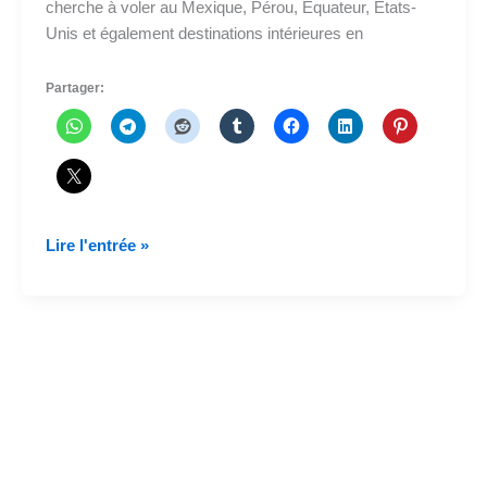
cherche à voler au Mexique, Pérou, Équateur, États-
Unis et également destinations intérieures en
Partager:
Ultra
Lire l'entrée »
Air
cherche
à
se
rendre
au
Mexique,
Pérou,
Équateur,