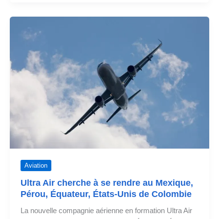
a
reçu
son
premier
avion
Aviation
Ultra Air cherche à se rendre au Mexique,
Pérou, Équateur, États-Unis de Colombie
La nouvelle compagnie aérienne en formation Ultra Air