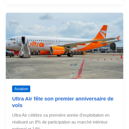
signe
une
lettre
avec
JetSmart
pour
la
vente
de
la
compagnie
aérienne
Aviation
Ultra Air fête son premier anniversaire de
vols
Ultra Air célèbre sa première année d'exploitation en
réalisant un 8% de participation au marché intérieur