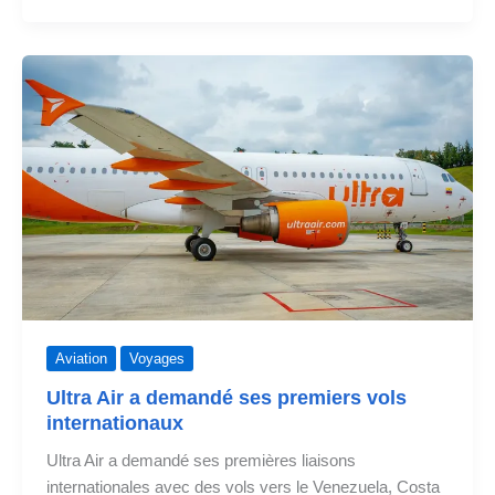
marché
colombien
de
l'aviation
Aviation
Voyages
Ultra Air a demandé ses premiers vols
internationaux
Ultra Air a demandé ses premières liaisons
internationales avec des vols vers le Venezuela, Costa