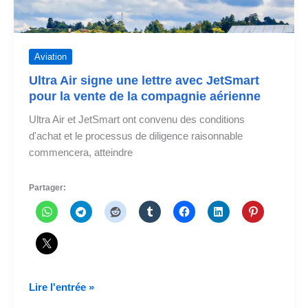
Aviation
Ultra Air signe une lettre avec JetSmart
pour la vente de la compagnie aérienne
Ultra Air et JetSmart ont convenu des conditions
d'achat et le processus de diligence raisonnable
commencera, atteindre
Partager:
Ultra
Lire l'entrée »
Air