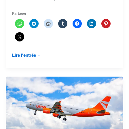
Partager:
Ultra
Lire l'entrée »
Air
informe
qu'elle
maintient
ses
vols