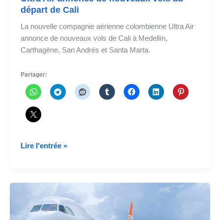
départ de Cali
La nouvelle compagnie aérienne colombienne Ultra Air
annonce de nouveaux vols de Cali à Medellín,
Carthagène, San Andrés et Santa Marta.
Partager:
Ultra
Lire l'entrée »
Air
annonce
de
nouveaux
vols
au