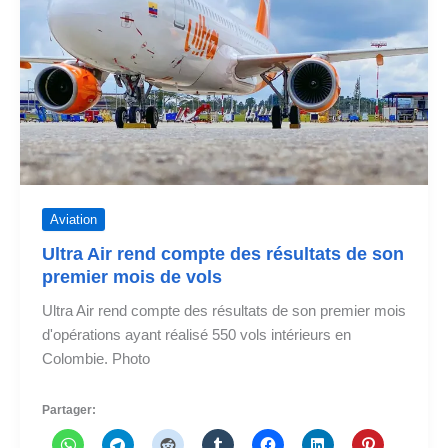
départ
de
Cali
Aviation
Ultra Air rend compte des résultats de son
premier mois de vols
Ultra Air rend compte des résultats de son premier mois
d'opérations ayant réalisé 550 vols intérieurs en
Colombie. Photo
Partager: