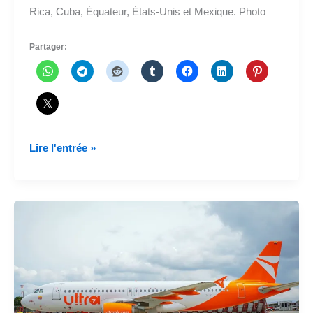
Rica, Cuba, Équateur, États-Unis et Mexique. Photo
Partager:
Ultra
Lire l'entrée »
Air
a
demandé
ses
premiers
vols
internationaux