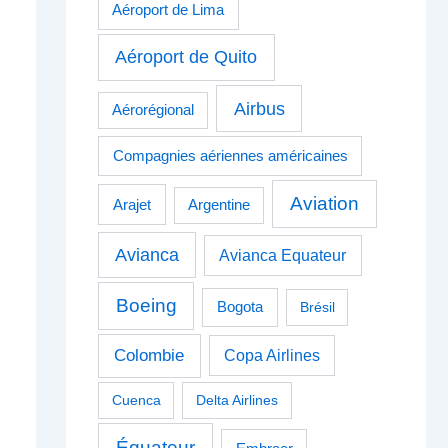
Aéroport de Lima
Aéroport de Quito
Airbus
Aérorégional
Compagnies aériennes américaines
Aviation
Arajet
Argentine
Avianca
Avianca Equateur
Boeing
Bogota
Brésil
Colombie
Copa Airlines
Cuenca
Delta Airlines
Équateur