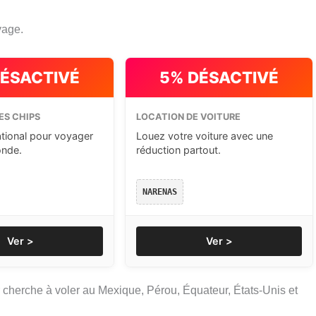
yage.
DÉSACTIVÉ
5% DÉSACTIVÉ
ES CHIPS
LOCATION DE VOITURE
ational pour voyager
Louez votre voiture avec une
onde.
réduction partout.
NARENAS
Ver >
Ver >
 cherche à voler au Mexique, Pérou, Équateur, États-Unis et