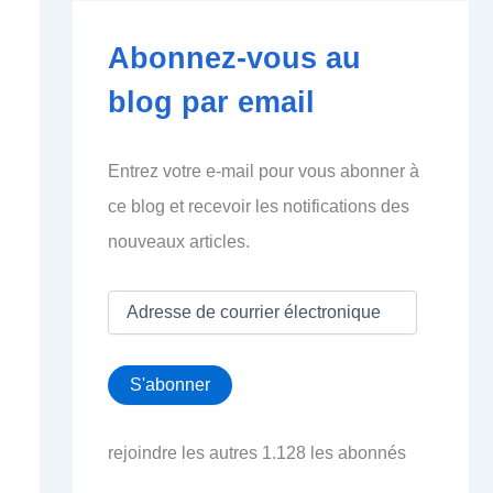
Abonnez-vous au
blog par email
Entrez votre e-mail pour vous abonner à
ce blog et recevoir les notifications des
nouveaux articles.
A
d
r
e
S'abonner
s
s
e
rejoindre les autres 1.128 les abonnés
d
e