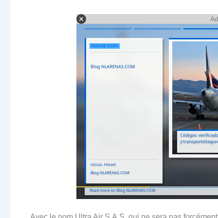
Ad
Avec le nom Ultra Air S.A.S, qui ne sera pas forcéme