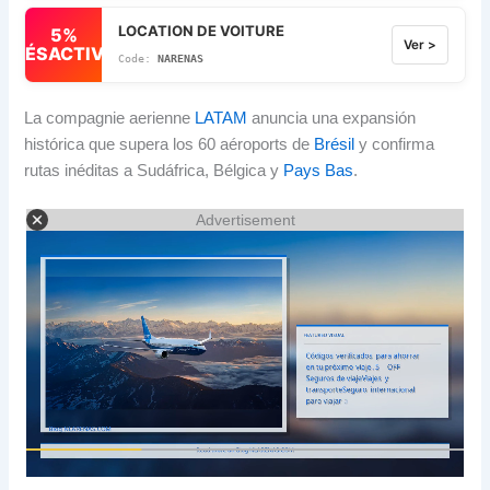
LOCATION DE VOITURE
5%
Ver >
DÉSACTIVÉ
NARENAS
La compagnie aerienne
LATAM
anuncia una expansión
histórica que supera los
60 aéroports de
Brésil
y confirma
rutas inéditas a Sudáfrica
,
Bélgica y
Pays Bas
.
Advertisement