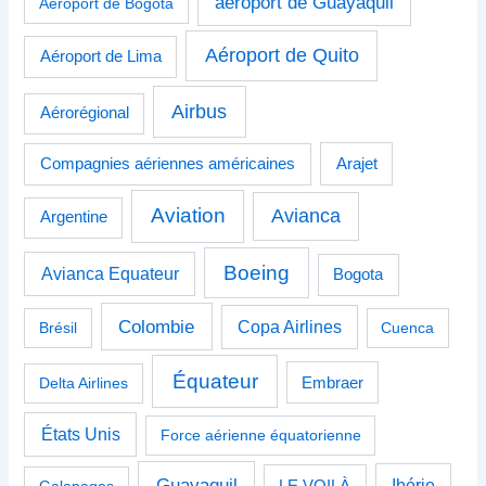
aéroport de Guayaquil
Aéroport de Bogotá
Aéroport de Quito
Aéroport de Lima
Airbus
Aérorégional
Compagnies aériennes américaines
Arajet
Aviation
Avianca
Argentine
Boeing
Avianca Equateur
Bogota
Colombie
Copa Airlines
Brésil
Cuenca
Équateur
Delta Airlines
Embraer
États Unis
Force aérienne équatorienne
Guayaquil
Ibérie
Galapagos
LE VOILÀ