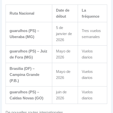
Date de
La
Ruta Nacional
début
fréquence
5 de
guarulhos (PS)
–
Tres vuelos
janvier de
Uberaba
(MG)
semanales
2026
guarulhos (PS)
– Juiz
Mayo de
Vuelos
de Fora
(MG)
2026
diarios
Brasilia (DF)
–
Mayo de
Vuelos
Campina Grande
2026
diarios
(P.B.)
guarulhos (PS)
–
juin de
Vuelos
Caldas Novas
(
GO
)
2026
diarios
De nouvelles routes internationales