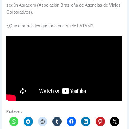
según Abracorp
(
Asociación Brasileña de Agencias de Viajes
Corporativos
).
¿Qué otra ruta les gustaría que vuele LATAM
?
Partager: