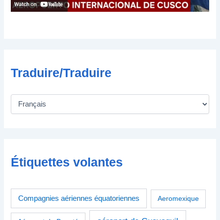
i
q
u
e
Traduire/Traduire
Étiquettes volantes
Compagnies aériennes équatoriennes
Aeromexique