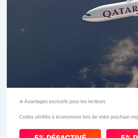
✈️ Avantages exclusifs pour les lecteurs
Codes vérifiés à économiser lors de votre prochain vo
5% DÉSACTIVÉ
5% 