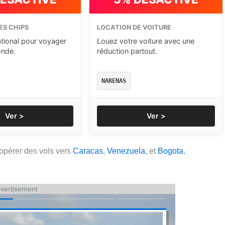
ES CHIPS
LOCATION DE VOITURE
ational pour voyager
Louez votre voiture avec une
onde.
réduction partout.
NARENAS
Ver >
Ver >
pérer des vols vers
Caracas
,
Venezuela
, et
Bogota
,
vertisement