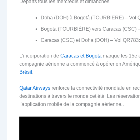
Départs tous les mercredis et dimanches:
Doha (DOH) à Bogotá (TOURBIÈRE) – Vol QR
Bogota (TOURBIÈRE) vers Caracas (CSC) – V
Caracas (CSC) et Doha (DOH) – Vol QR783: S
L'incorporation de
Caracas et Bogota
marque les 15e 
compagnie aérienne a commencé à opérer en Amérique
Brésil
.
Qatar Airways
renforce la connectivité mondiale en re
destinations à travers le monde cet été. Les réservati
l'application mobile de la compagnie aérienne..