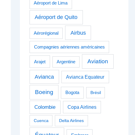
Aéroport de Lima
Aéroport de Quito
Airbus
Aérorégional
Compagnies aériennes américaines
Aviation
Arajet
Argentine
Avianca
Avianca Equateur
Boeing
Bogota
Brésil
Colombie
Copa Airlines
Cuenca
Delta Airlines
Équateur