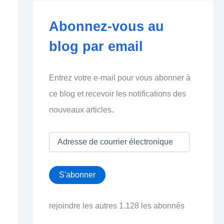
Abonnez-vous au
blog par email
Entrez votre e-mail pour vous abonner à
ce blog et recevoir les notifications des
nouveaux articles.
A
d
r
e
S'abonner
s
s
e
rejoindre les autres 1.128 les abonnés
d
e