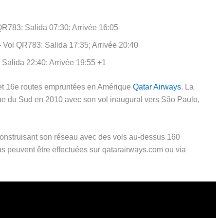
783: Salida 07:30; Arrivée 16:05
ol QR783: Salida 17:35; Arrivée 20:40
alida 22:40; Arrivée 19:55 +1
et 16e routes empruntées en Amérique
Qatar Airways
. La
 du Sud en 2010 avec son vol inaugural vers São Paulo,
construisant son réseau avec des vols au-dessus 160
ons peuvent être effectuées sur qatarairways.com ou via