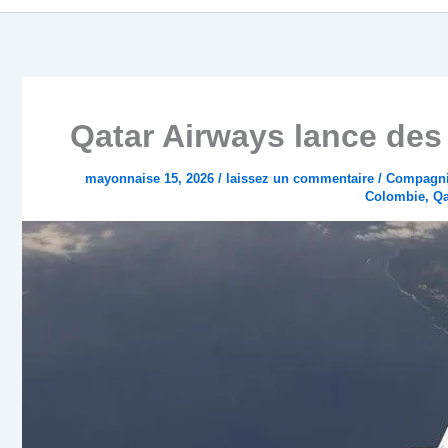
Qatar Airways lance des
mayonnaise 15, 2026
/
laissez un commentaire
/
Compagnie
Colombie
,
Qa