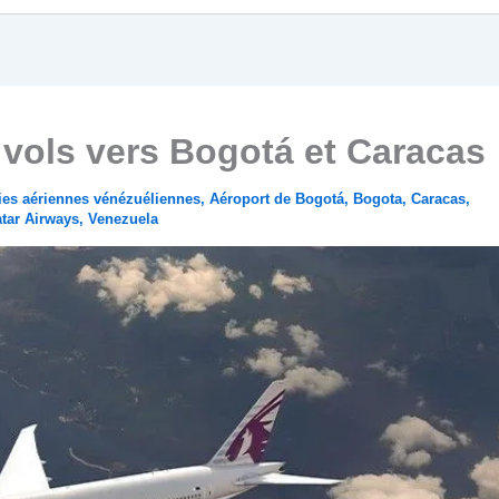
 vols vers Bogotá et Caracas
s aériennes vénézuéliennes
,
Aéroport de Bogotá
,
Bogota
,
Caracas
,
tar Airways
,
Venezuela