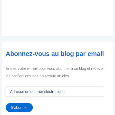
Abonnez-vous au blog par email
Entrez votre e-mail pour vous abonner à ce blog et recevoir
les notifications des nouveaux articles.
A
d
r
e
S'abonner
s
s