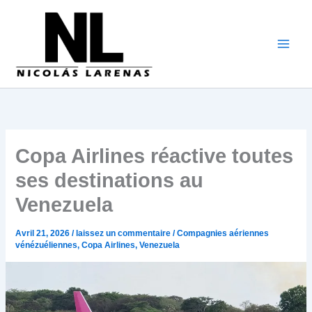
Aller
au
contenu
Copa Airlines réactive toutes
ses destinations au
Venezuela
Avril 21, 2026
/
laissez un commentaire
/
Compagnies aériennes
vénézuéliennes
,
Copa Airlines
,
Venezuela