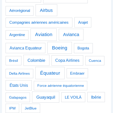
Airbus
Aérorégional
Compagnies aériennes américaines
Arajet
Aviation
Avianca
Argentine
Boeing
Avianca Equateur
Bogota
Colombie
Copa Airlines
Brésil
Cuenca
Équateur
Delta Airlines
Embraer
États Unis
Force aérienne équatorienne
Guayaquil
Ibérie
Galapagos
LE VOILÀ
IPW
JetBlue