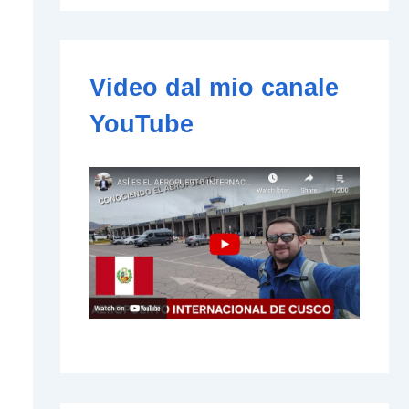
e
-
m
a
i
Video dal mio canale
l
YouTube