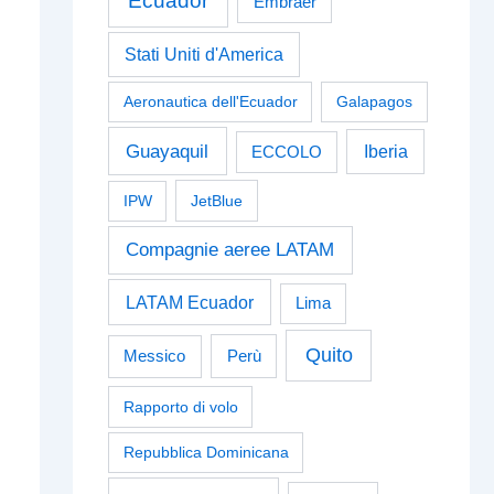
Ecuador
Embraer
Stati Uniti d'America
Aeronautica dell'Ecuador
Galapagos
Guayaquil
Iberia
ECCOLO
IPW
JetBlue
Compagnie aeree LATAM
LATAM Ecuador
Lima
Quito
Perù
Messico
Rapporto di volo
Repubblica Dominicana