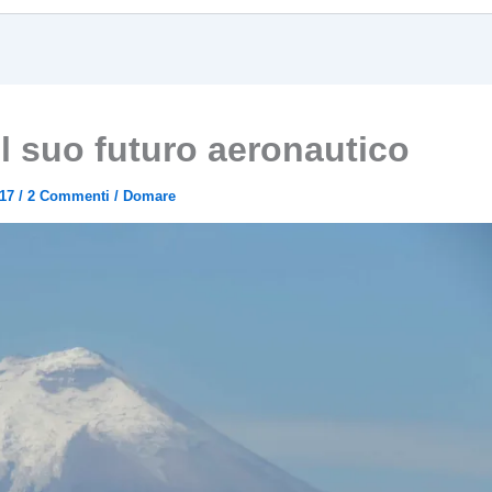
l suo futuro aeronautico
017
/
2 Commenti
/
Domare