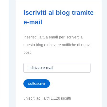
Iscriviti al blog tramite
e-mail
Inserisci la tua email per iscriverti a
questo blog e ricevere notifiche di nuovi
post.
I
n
d
i
sottoscrivi
r
i
z
unisciti agli altri 1.128 iscritti
z
o