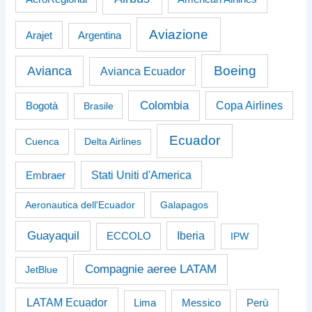
Aviazione
Arajet
Argentina
Boeing
Avianca
Avianca Ecuador
Colombia
Bogotà
Copa Airlines
Brasile
Ecuador
Cuenca
Delta Airlines
Stati Uniti d'America
Embraer
Aeronautica dell'Ecuador
Galapagos
Guayaquil
Iberia
ECCOLO
IPW
Compagnie aeree LATAM
JetBlue
LATAM Ecuador
Perù
Lima
Messico