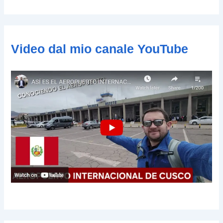
o
e
-
m
Video dal mio canale YouTube
a
i
l