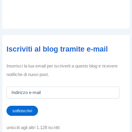
Iscriviti al blog tramite e-mail
Inserisci la tua email per iscriverti a questo blog e ricevere
notifiche di nuovi post.
I
n
d
i
sottoscrivi
r
i
z
unisciti agli altri 1.128 iscritti
z