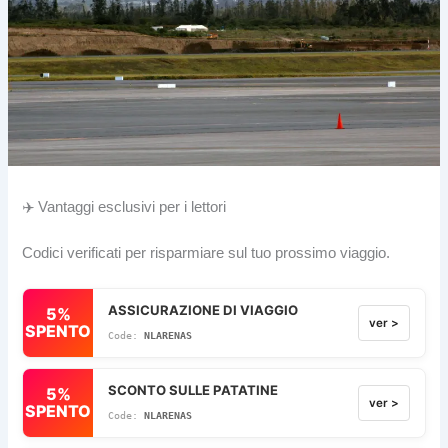
✈️ Vantaggi esclusivi per i lettori
Codici verificati per risparmiare sul tuo prossimo viaggio.
ASSICURAZIONE DI VIAGGIO
5%
ver >
SPENTO
NLARENAS
SCONTO SULLE PATATINE
5%
ver >
SPENTO
NLARENAS