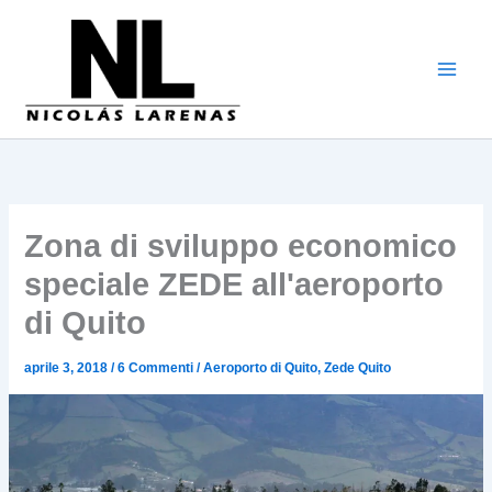
Vai
al
contenuto
Zona di sviluppo economico
speciale ZEDE all'aeroporto
di Quito
aprile 3, 2018
/
6 Commenti
/
Aeroporto di Quito
,
Zede Quito