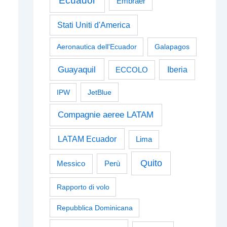
Ecuador
Embraer
Stati Uniti d'America
Aeronautica dell'Ecuador
Galapagos
Guayaquil
Iberia
ECCOLO
IPW
JetBlue
Compagnie aeree LATAM
LATAM Ecuador
Lima
Quito
Perù
Messico
Rapporto di volo
Repubblica Dominicana