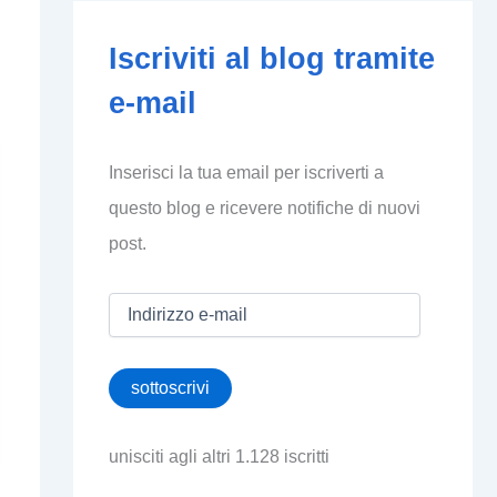
Iscriviti al blog tramite
e-mail
Inserisci la tua email per iscriverti a
questo blog e ricevere notifiche di nuovi
post.
I
n
d
i
sottoscrivi
r
i
z
unisciti agli altri 1.128 iscritti
z
o