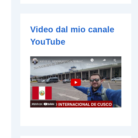
e
-
m
a
i
Video dal mio canale
l
YouTube