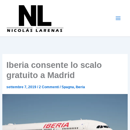
Vai
al
contenuto
Iberia consente lo scalo
gratuito a Madrid
settembre 7, 2019
/
2 Commenti
/
Spagna
,
Iberia