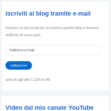
Iscriviti al blog tramite e-mail
Inserisci la tua email per iscriverti a questo blog e ricevere
notifiche di nuovi post.
I
n
d
i
sottoscrivi
r
i
z
unisciti agli altri 1.128 iscritti
z
o
e
-
m
Video dal mio canale YouTube
a