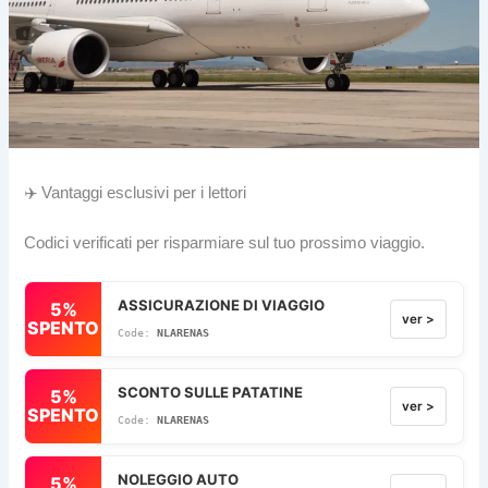
✈️ Vantaggi esclusivi per i lettori
Codici verificati per risparmiare sul tuo prossimo viaggio.
ASSICURAZIONE DI VIAGGIO
5%
ver >
SPENTO
NLARENAS
SCONTO SULLE PATATINE
5%
ver >
SPENTO
NLARENAS
NOLEGGIO AUTO
5%