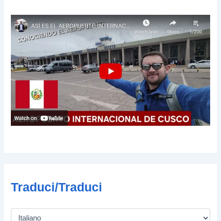
i
l
Traduci/Traduci