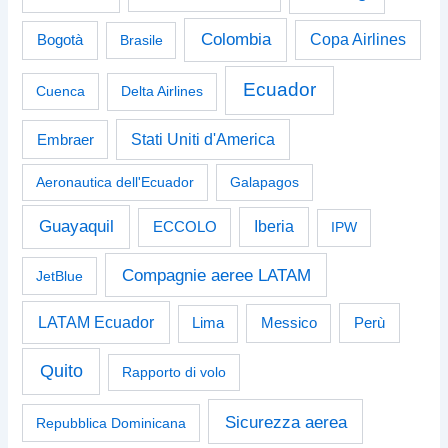
Colombia
Bogotà
Copa Airlines
Brasile
Ecuador
Cuenca
Delta Airlines
Stati Uniti d'America
Embraer
Aeronautica dell'Ecuador
Galapagos
Guayaquil
Iberia
ECCOLO
IPW
Compagnie aeree LATAM
JetBlue
LATAM Ecuador
Perù
Lima
Messico
Quito
Rapporto di volo
Sicurezza aerea
Repubblica Dominicana