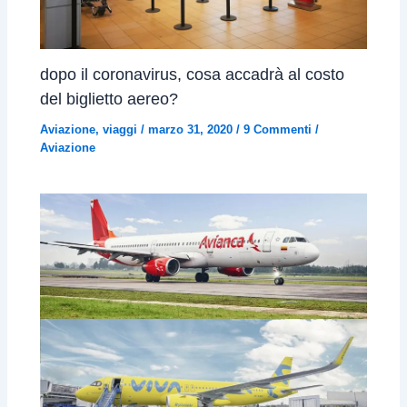
dopo il coronavirus, cosa accadrà al costo
del biglietto aereo?
Aviazione
,
viaggi
/
marzo 31, 2020
/
9 Commenti
/
Aviazione