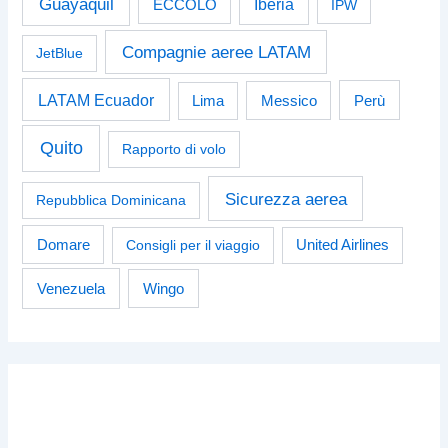
Guayaquil
Iberia
ECCOLO
IPW
Compagnie aeree LATAM
JetBlue
LATAM Ecuador
Perù
Lima
Messico
Quito
Rapporto di volo
Sicurezza aerea
Repubblica Dominicana
Domare
Consigli per il viaggio
United Airlines
Venezuela
Wingo