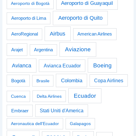
Aeroporto di Guayaquil
Aeroporto di Bogotà
Aeroporto di Quito
Aeroporto di Lima
Airbus
American Airlines
AeroRegional
Aviazione
Arajet
Argentina
Boeing
Avianca
Avianca Ecuador
Colombia
Bogotà
Copa Airlines
Brasile
Ecuador
Cuenca
Delta Airlines
Stati Uniti d'America
Embraer
Aeronautica dell'Ecuador
Galapagos