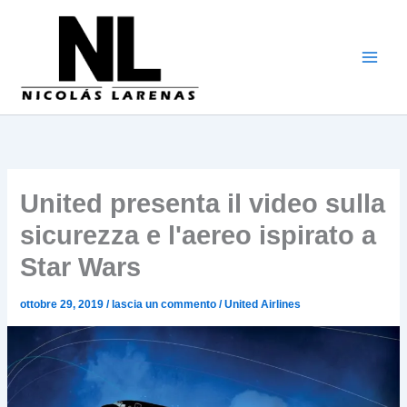
Vai
al
contenuto
United presenta il video sulla
sicurezza e l'aereo ispirato a
Star Wars
ottobre 29, 2019
/
lascia un commento
/
United Airlines