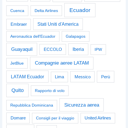
Ecuador
Cuenca
Delta Airlines
Stati Uniti d'America
Embraer
Aeronautica dell'Ecuador
Galapagos
Guayaquil
Iberia
ECCOLO
IPW
Compagnie aeree LATAM
JetBlue
LATAM Ecuador
Perù
Lima
Messico
Quito
Rapporto di volo
Sicurezza aerea
Repubblica Dominicana
Domare
Consigli per il viaggio
United Airlines