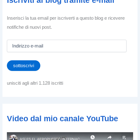
Iscriviti al blog tramite e-mail
Inserisci la tua email per iscriverti a questo blog e ricevere
notifiche di nuovi post.
I
n
d
i
sottoscrivi
r
i
z
unisciti agli altri 1.128 iscritti
z
o
e
-
m
Video dal mio canale YouTube
a
i
l