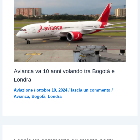
Avianca va 10 anni volando tra Bogotá e
Londra
Aviazione
/
ottobre 10, 2024
/
lascia un commento
/
Avianca
,
Bogotà
,
Londra