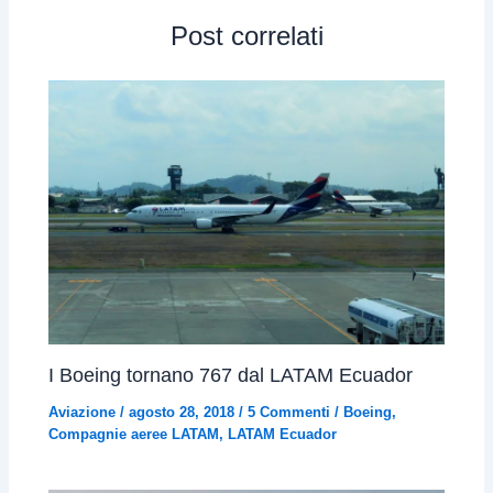
Post correlati
I Boeing tornano 767 dal LATAM Ecuador
Aviazione
/
agosto 28, 2018
/
5 Commenti
/
Boeing
,
Compagnie aeree LATAM
,
LATAM Ecuador