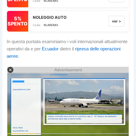
NLARENAS
NOLEGGIO AUTO
5%
ver >
SPENTO
NLARENAS
In questa puntata esaminiamo i voli internazionali attualmente
operativi da e per
Ecuador
dietro il
ripresa delle operazioni
aeree
.
Advertisement