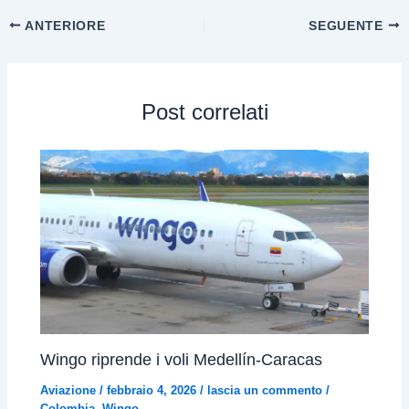
ANTERIORE
SEGUENTE
Post correlati
Wingo riprende i voli Medellín-Caracas
Aviazione
/
febbraio 4, 2026
/
lascia un commento
/
Colombia
,
Wingo