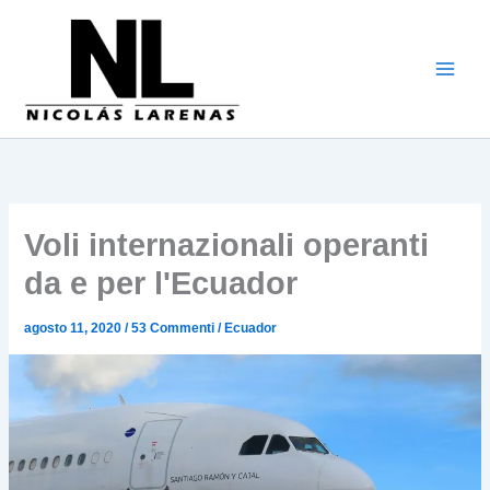
Vai
al
contenuto
Voli internazionali operanti
da e per l'Ecuador
agosto 11, 2020
/
53 Commenti
/
Ecuador