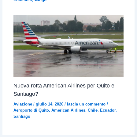
Nuova rotta American Airlines per Quito e
Santiago?
Aviazione
/
giulio 14, 2026
/
lascia un commento
/
Aeroporto di Quito
,
American Airlines
,
Chile
,
Ecuador
,
Santiago