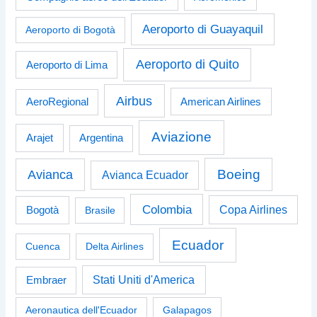
Aeroporto di Guayaquil
Aeroporto di Bogotà
Aeroporto di Quito
Aeroporto di Lima
Airbus
American Airlines
AeroRegional
Aviazione
Arajet
Argentina
Boeing
Avianca
Avianca Ecuador
Colombia
Bogotà
Copa Airlines
Brasile
Ecuador
Cuenca
Delta Airlines
Stati Uniti d'America
Embraer
Aeronautica dell'Ecuador
Galapagos