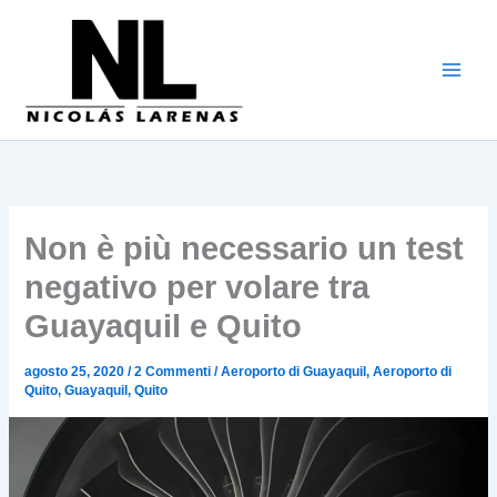
Vai
al
contenuto
Non è più necessario un test
negativo per volare tra
Guayaquil e Quito
agosto 25, 2020
/
2 Commenti
/
Aeroporto di Guayaquil
,
Aeroporto di
Quito
,
Guayaquil
,
Quito