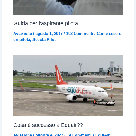
Guida per l'aspirante pilota
Aviazione
/
agosto 1, 2017
/
102 Commenti
/
Come essere
un pilota
,
Scuola Piloti
Cosa è successo a Equair??
Aviazione
/
ottobre 4, 2023
/
14 Commenti
/
EquiAir