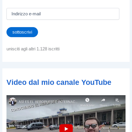
I
n
d
i
sottoscrivi
r
i
z
unisciti agli altri 1.128 iscritti
z
o
e
-
m
Video dal mio canale YouTube
a
i
l