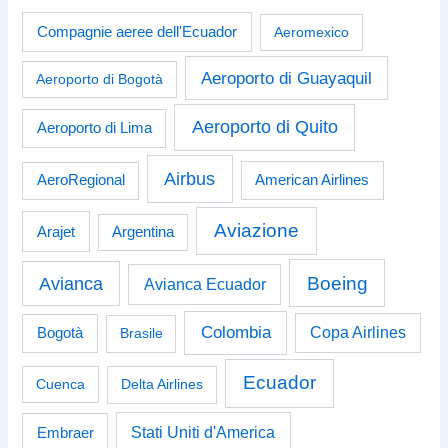
Compagnie aeree dell'Ecuador
Aeromexico
Aeroporto di Guayaquil
Aeroporto di Bogotà
Aeroporto di Quito
Aeroporto di Lima
Airbus
American Airlines
AeroRegional
Aviazione
Arajet
Argentina
Boeing
Avianca
Avianca Ecuador
Colombia
Bogotà
Copa Airlines
Brasile
Ecuador
Cuenca
Delta Airlines
Stati Uniti d'America
Embraer