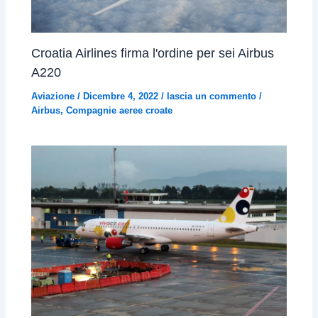
Croatia Airlines firma l'ordine per sei Airbus
A220
Aviazione
/
Dicembre 4, 2022
/
lascia un commento
/
Airbus
,
Compagnie aeree croate