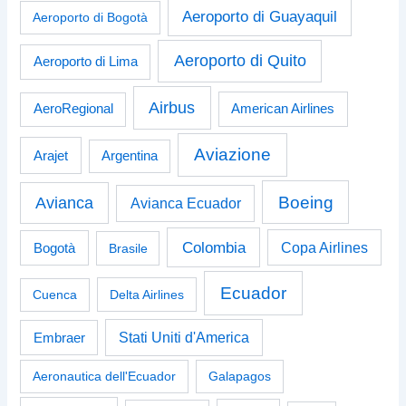
Aeroporto di Guayaquil
Aeroporto di Bogotà
Aeroporto di Quito
Aeroporto di Lima
Airbus
American Airlines
AeroRegional
Aviazione
Arajet
Argentina
Boeing
Avianca
Avianca Ecuador
Colombia
Bogotà
Copa Airlines
Brasile
Ecuador
Cuenca
Delta Airlines
Stati Uniti d'America
Embraer
Aeronautica dell'Ecuador
Galapagos