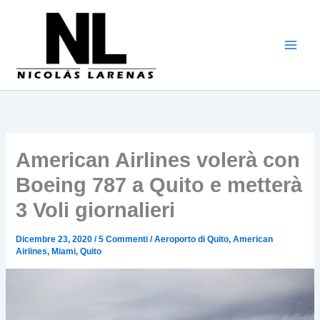
Vai
al
contenuto
American Airlines volerà con
Boeing 787 a Quito e metterà
3 Voli giornalieri
Dicembre 23, 2020
/
5 Commenti
/
Aeroporto di Quito
,
American
Airlines
,
Miami
,
Quito