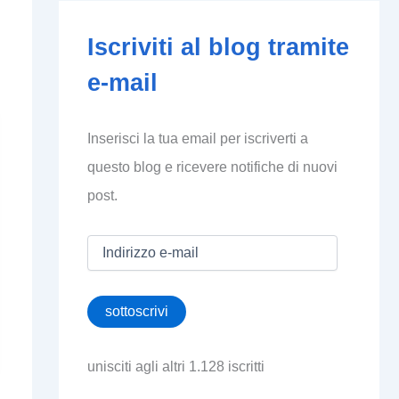
Iscriviti al blog tramite
e-mail
Inserisci la tua email per iscriverti a
questo blog e ricevere notifiche di nuovi
post.
I
n
d
i
sottoscrivi
r
i
z
unisciti agli altri 1.128 iscritti
z
o