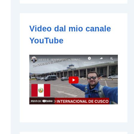
e
-
m
a
i
Video dal mio canale
l
YouTube