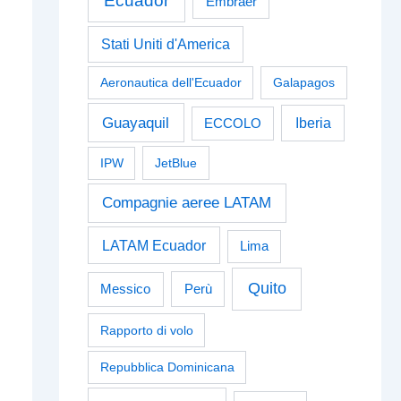
Ecuador
Embraer
Stati Uniti d'America
Aeronautica dell'Ecuador
Galapagos
Guayaquil
Iberia
ECCOLO
IPW
JetBlue
Compagnie aeree LATAM
LATAM Ecuador
Lima
Quito
Perù
Messico
Rapporto di volo
Repubblica Dominicana