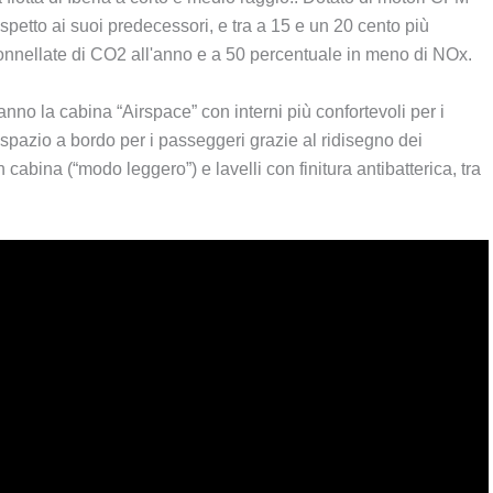
spetto ai suoi predecessori, e tra a 15 e un 20 cento più
onnellate di CO2 all'anno e a 50 percentuale in meno di NOx.
nno la cabina “Airspace” con interni più confortevoli per i
ù spazio a bordo per i passeggeri grazie al ridisegno dei
cabina (“modo leggero”) e lavelli con finitura antibatterica, tra