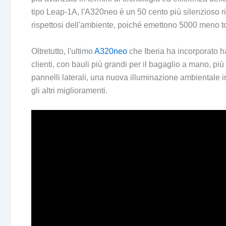
tipo Leap-1A, l'A320neo è un 50 cento più silenzioso ri
rispettosi dell'ambiente, poiché emettono 5000 meno t
Oltretutto, l'ultimo
A320neo
che Iberia ha incorporato ha
clienti, con bauli più grandi per il bagaglio a mano, pi
pannelli laterali, una nuova illuminazione ambientale in 
gli altri miglioramenti.