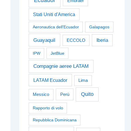
Ecuador
Embraer
Stati Uniti d'America
Aeronautica dell'Ecuador
Galapagos
Guayaquil
Iberia
ECCOLO
IPW
JetBlue
Compagnie aeree LATAM
LATAM Ecuador
Lima
Quito
Perù
Messico
Rapporto di volo
Repubblica Dominicana