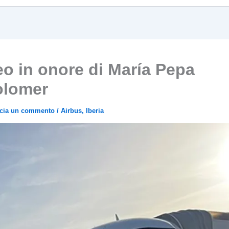
o in onore di María Pepa
olomer
scia un commento
/
Airbus
,
Iberia