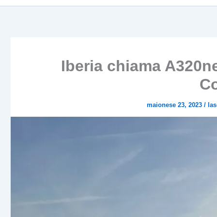
Iberia chiama A320ne
C
maionese 23, 2023
/
la