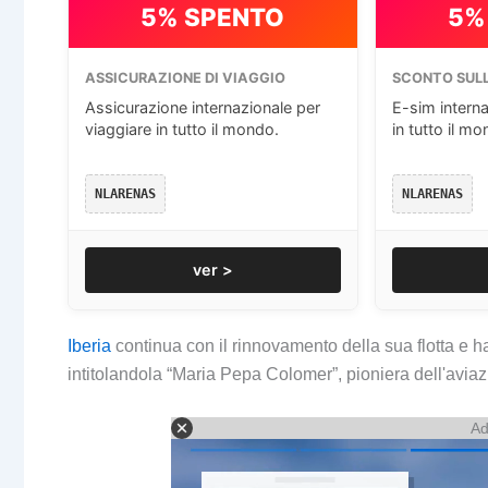
5% SPENTO
5%
ASSICURAZIONE DI VIAGGIO
SCONTO SULL
Assicurazione internazionale per
E-sim interna
viaggiare in tutto il mondo.
in tutto il mo
NLARENAS
NLARENAS
ver >
Iberia
continua con il rinnovamento della sua flotta e ha
intitolandola “Maria Pepa Colomer”, pioniera dell'aviazi
Ad