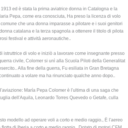
1913 ed è stata la prima aviatrice donna in Catalogna e la
Maria Pepa, come era conosciuta, Ha preso la licenza di volo
comune che una donna imparasse a pilotare e i suoi genitori
onna catalana e la terza spagnola a ottenere il titolo di pilota
osi festival e attività aeronautiche..
i istruttrice di volo e iniziò a lavorare come insegnante presso
rra civile, Colomer si unì alla Scuola Piloti della Generalitat
sercito.. Alla fine della guerra, Fu esiliata in Gran Bretagna
a continuato a volare ma ha rinunciato qualche anno dopo..
all'aviazione: María Pepa Colomer è l'ultima di una saga che
uglia dell'Aquila, Leonardo Torres Quevedo o Getafe, culla
sto modello ad operare voli a corto e medio raggio., È l'aereo
 flotta di Iberia a corto e medio raggio.. Dotato di motori CFM