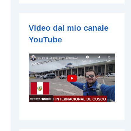
e
-
m
a
i
Video dal mio canale
l
YouTube