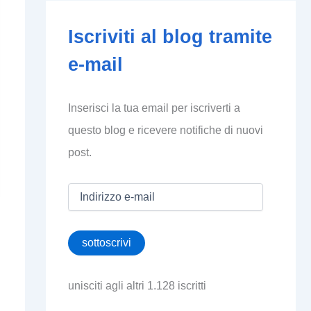
Iscriviti al blog tramite
e-mail
Inserisci la tua email per iscriverti a
questo blog e ricevere notifiche di nuovi
post.
I
n
d
i
sottoscrivi
r
i
z
unisciti agli altri 1.128 iscritti
z
o