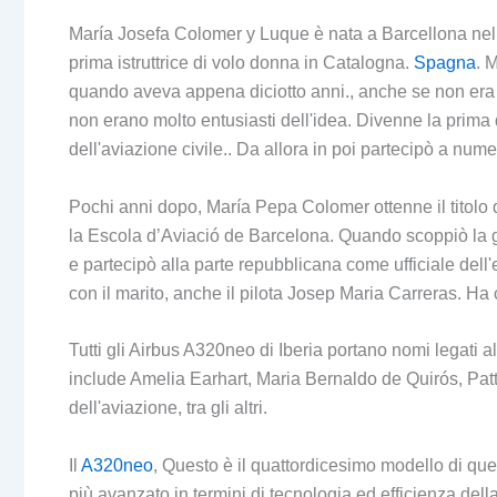
María Josefa Colomer y Luque è nata a Barcellona nel 
prima istruttrice di volo donna in Catalogna.
Spagna
. 
quando aveva appena diciotto anni., anche se non era 
non erano molto entusiasti dell'idea. Divenne la prima d
dell'aviazione civile.. Da allora in poi partecipò a numer
Pochi anni dopo, María Pepa Colomer ottenne il titolo d
la Escola d’Aviació de Barcelona. Quando scoppiò la gue
e partecipò alla parte repubblicana come ufficiale dell'e
con il marito, anche il pilota Josep Maria Carreras. H
Tutti gli Airbus A320neo di Iberia portano nomi legati 
include Amelia Earhart, Maria Bernaldo de Quirós, Patt
dell'aviazione, tra gli altri.
Il
A320neo
, Questo è il quattordicesimo modello di que
più avanzato in termini di tecnologia ed efficienza della