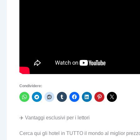
Condividere:
✈️ Vantaggi esclusivi per i lettori
Cerca qui gli hotel in TUTTO il mondo al miglior prezz