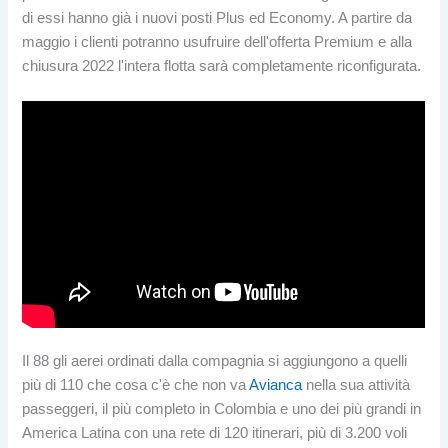
di essi hanno già i nuovi posti Plus ed Economy. A partire da
maggio i clienti potranno usufruire dell'offerta Premium e alla
chiusura 2022 l'intera flotta sarà completamente riconfigurata.
Il 88 gli aerei ordinati dalla compagnia si aggiungono a quelli
più di 110 che cosa c'è che non va
Avianca
nella sua attività
passeggeri, il più completo in Colombia e uno dei più grandi in
America Latina con una rete di 120 itinerari, più di 3.200 voli