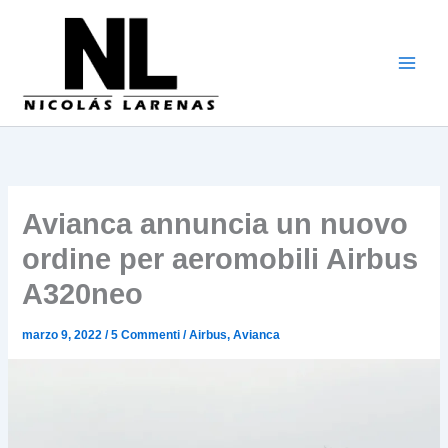
Vai
al
contenuto
Avianca annuncia un nuovo
ordine per aeromobili Airbus
A320neo
marzo 9, 2022
/
5 Commenti
/
Airbus
,
Avianca