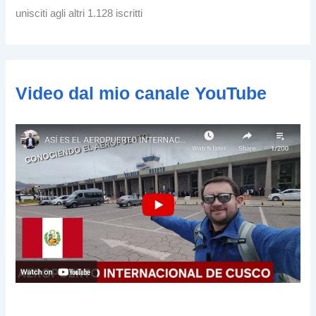
z
unisciti agli altri 1.128 iscritti
z
o
e
-
m
Video dal mio canale YouTube
a
i
l