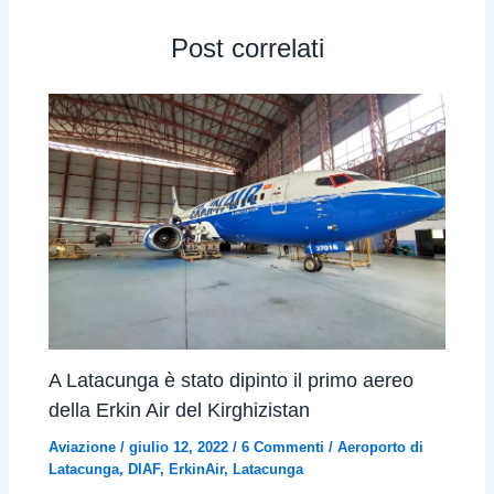
Post correlati
A Latacunga è stato dipinto il primo aereo
della Erkin Air del Kirghizistan
Aviazione
/
giulio 12, 2022
/
6 Commenti
/
Aeroporto di
Latacunga
,
DIAF
,
ErkinAir
,
Latacunga