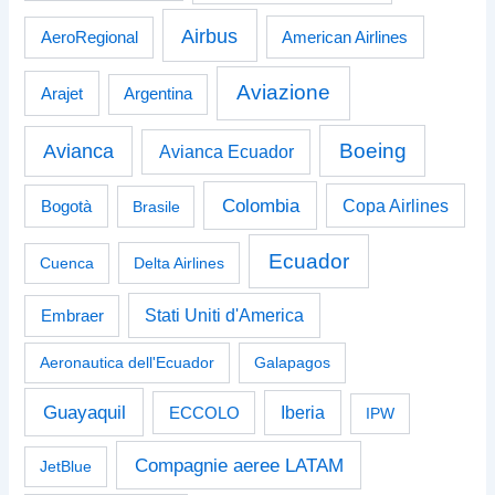
Airbus
American Airlines
AeroRegional
Aviazione
Arajet
Argentina
Boeing
Avianca
Avianca Ecuador
Colombia
Bogotà
Copa Airlines
Brasile
Ecuador
Cuenca
Delta Airlines
Stati Uniti d'America
Embraer
Aeronautica dell'Ecuador
Galapagos
Guayaquil
Iberia
ECCOLO
IPW
Compagnie aeree LATAM
JetBlue