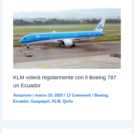
KLM volerà regolarmente con il Boeing 787
un Ecuador
Aviazione
/
marzo 19, 2025
/
13 Commenti
/
Boeing
,
Ecuador
,
Guayaquil
,
KLM
,
Quito