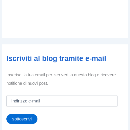
Iscriviti al blog tramite e-mail
Inserisci la tua email per iscriverti a questo blog e ricevere
notifiche di nuovi post.
I
n
d
i
sottoscrivi
r
i