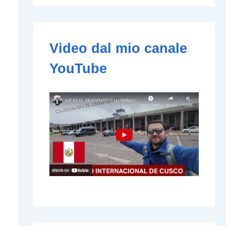
e
-
m
a
i
Video dal mio canale
l
YouTube