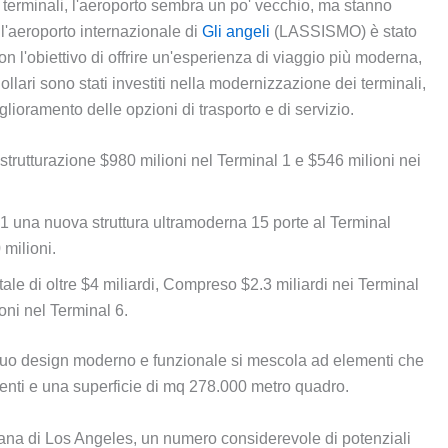
9 terminali, l'aeroporto sembra un po' vecchio, ma stanno
 l'aeroporto internazionale di
Gli angeli
(LASSISMO) è stato
n l'obiettivo di offrire un'esperienza di viaggio più moderna,
 dollari sono stati investiti nella modernizzazione dei terminali,
lioramento delle opzioni di trasporto e di servizio.
ristrutturazione $980 milioni nel Terminal 1 e $546 milioni nei
1 una nuova struttura ultramoderna 15 porte al Terminal
milioni.
tale di oltre $4 miliardi, Compreso $2.3 miliardi nei Terminal
oni nel Terminal 6.
l suo design moderno e funzionale si mescola ad elementi che
menti e una superficie di mq 278.000 metro quadro.
itana di Los Angeles, un numero considerevole di potenziali