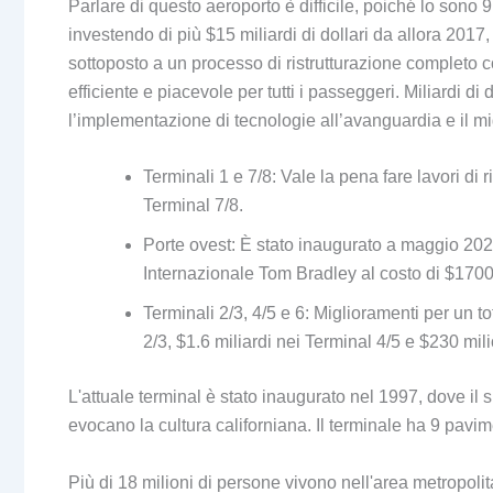
Parlare di questo aeroporto è difficile, poiché lo sono 
investendo di più $15 miliardi di dollari da allora 2017,
sottoposto a un processo di ristrutturazione completo co
efficiente e piacevole per tutti i passeggeri. Miliardi di
l’implementazione di tecnologie all’avanguardia e il mig
Terminali 1 e 7/8: Vale la pena fare lavori di 
Terminal 7/8.
Porte ovest: È stato inaugurato a maggio 202
Internazionale Tom Bradley al costo di $1700 
Terminali 2/3, 4/5 e 6: Miglioramenti per un to
2/3, $1.6 miliardi nei Terminal 4/5 e $230 mili
L'attuale terminal è stato inaugurato nel 1997, dove i
evocano la cultura californiana. Il terminale ha 9 pavi
Più di 18 milioni di persone vivono nell'area metropol