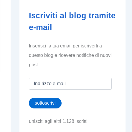
Iscriviti al blog tramite
e-mail
Inserisci la tua email per iscriverti a
questo blog e ricevere notifiche di nuovi
post.
I
n
d
i
sottoscrivi
r
i
z
unisciti agli altri 1.128 iscritti
z
o