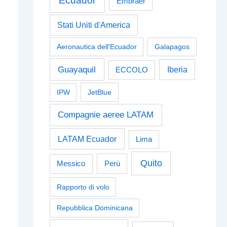
Ecuador
Embraer
Stati Uniti d'America
Aeronautica dell'Ecuador
Galapagos
Guayaquil
Iberia
ECCOLO
IPW
JetBlue
Compagnie aeree LATAM
LATAM Ecuador
Lima
Quito
Perù
Messico
Rapporto di volo
Repubblica Dominicana