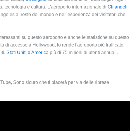
a, tecnologia e cultura. L'aeroporto internazionale di
Gli angeli
geles al resto del mondo e nell'esperienza dei visitatori che
eressanti su questo aeroporto e anche le statistiche su questo
porta di accesso a Hollywood, lo rende l'aeroporto più trafficato
iti.
Stati Uniti d'America
più di 75 milioni di utenti annuali.
Tube, Sono sicuro che ti piacerà per via delle riprese