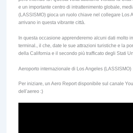
e un importante centro di intrattenimento globale, medi
(LASSISMO) gioca un ruolo chiave nel collegare Los An
arrivano in questa vibrante città.
In questa occasione apprenderemo alcuni dati molto int
terminal., il che, date le sue attrazioni turistiche e la 
della California e il secondo più trafficato degli Stati Un
Aeroporto internazionale di Los Angeles (LASSISMO)
Per iniziare, un Aero Report disponibile sul canale You
dell'aereo :)