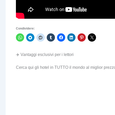
Condividere:
✈️ Vantaggi esclusivi per i lettori
Cerca qui gli hotel in TUTTO il mondo al miglior prezz