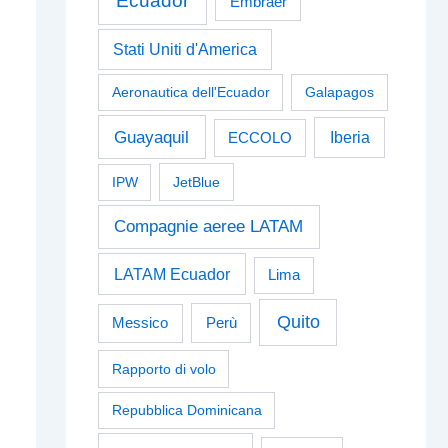
Ecuador
Embraer
Stati Uniti d'America
Aeronautica dell'Ecuador
Galapagos
Guayaquil
Iberia
ECCOLO
IPW
JetBlue
Compagnie aeree LATAM
LATAM Ecuador
Lima
Quito
Perù
Messico
Rapporto di volo
Repubblica Dominicana