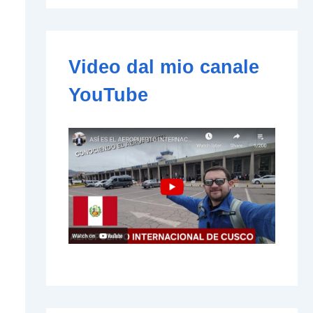
e
-
m
a
i
Video dal mio canale
l
YouTube