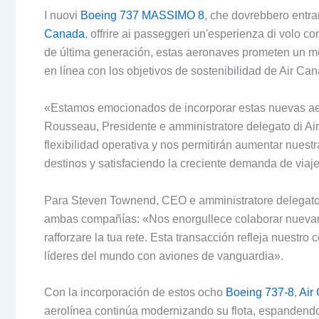
I nuovi
Boeing 737 MASSIMO 8
, che dovrebbero entrar
Canada
, offrire ai passeggeri un'esperienza di volo co
de última generación
,
estas aeronaves prometen un m
en línea con los objetivos de sostenibilidad de Air Ca
«Estamos emocionados de incorporar estas nuevas aer
Rousseau
, Presidente e amministratore delegato di A
flexibilidad operativa y nos permitirán aumentar nues
destinos y satisfaciendo la creciente demanda de viaj
Para Steven Townend, CEO e amministratore delegato
ambas compañías
:
«Nos enorgullece colaborar nueva
rafforzare la tua rete.
Esta transacción refleja nuestro
líderes del mundo con aviones de vanguardia»
.
Con la incorporación de estos ocho
Boeing 737-8
,
Air
aerolínea continúa modernizando su flota
, espandendo 