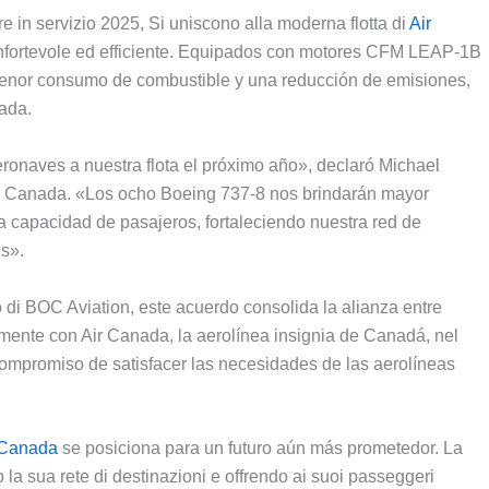
e in servizio 2025, Si uniscono alla moderna flotta di
Air
nfortevole ed efficiente.
Equipados con motores CFM LEAP-1B
enor consumo de combustible y una reducción de emisiones
,
nada
.
onaves a nuestra flota el próximo año»
,
declaró Michael
ir Canada.
«Los ocho Boeing
737-8
nos brindarán mayor
tra capacidad de pasajeros
,
fortaleciendo nuestra red de
es»
.
 di BOC Aviation,
este acuerdo consolida la alianza entre
mente con Air Canada
,
la aerolínea insignia de Canadá
, nel
 compromiso de satisfacer las necesidades de las aerolíneas
 Canada
se posiciona para un futuro aún más prometedor
.
La
la sua rete di destinazioni e offrendo ai suoi passeggeri