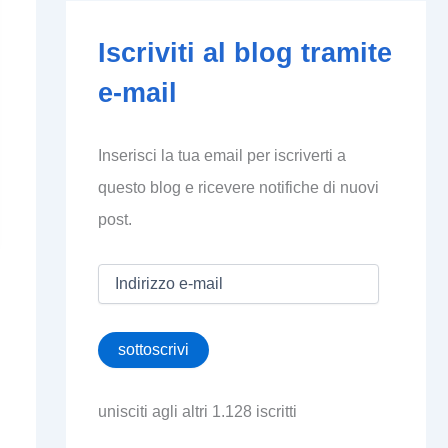
Iscriviti al blog tramite
e-mail
Inserisci la tua email per iscriverti a
questo blog e ricevere notifiche di nuovi
post.
I
n
d
i
sottoscrivi
r
i
z
unisciti agli altri 1.128 iscritti
z
o