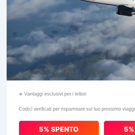
✈️ Vantaggi esclusivi per i lettori
Codici verificati per risparmiare sul tuo prossimo viagg
5% SPENTO
5%