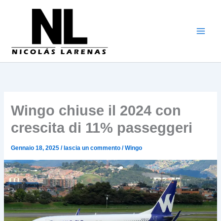
Vai
al
contenuto
Wingo chiuse il 2024 con
crescita di 11% passeggeri
Gennaio 18, 2025
/
lascia un commento
/
Wingo