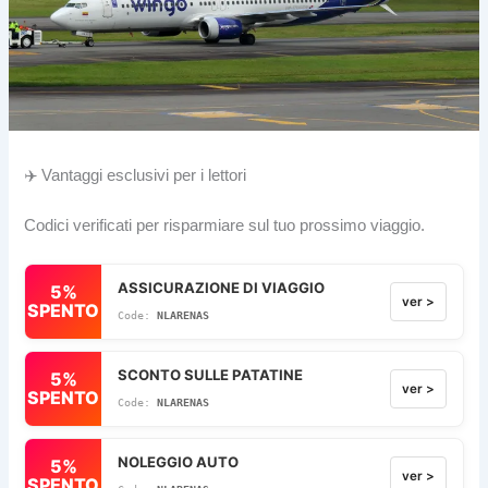
✈️ Vantaggi esclusivi per i lettori
Codici verificati per risparmiare sul tuo prossimo viaggio.
ASSICURAZIONE DI VIAGGIO
5%
ver >
SPENTO
NLARENAS
SCONTO SULLE PATATINE
5%
ver >
SPENTO
NLARENAS
NOLEGGIO AUTO
5%
ver >
SPENTO