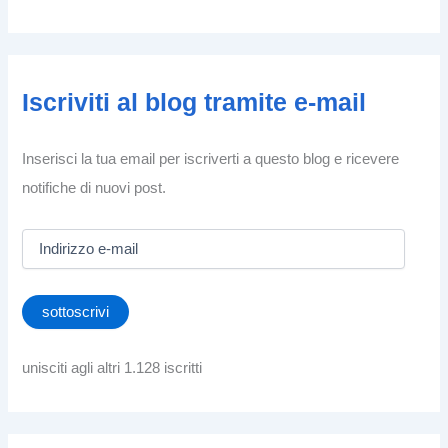
Iscriviti al blog tramite e-mail
Inserisci la tua email per iscriverti a questo blog e ricevere
notifiche di nuovi post.
I
n
d
i
sottoscrivi
r
i
z
unisciti agli altri 1.128 iscritti
z
o
e
-