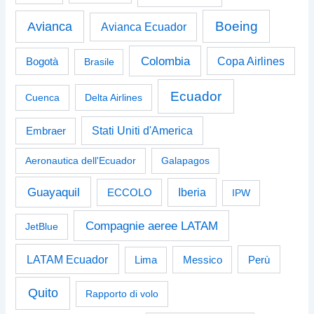
Boeing
Avianca
Avianca Ecuador
Colombia
Bogotà
Copa Airlines
Brasile
Ecuador
Cuenca
Delta Airlines
Stati Uniti d'America
Embraer
Aeronautica dell'Ecuador
Galapagos
Guayaquil
Iberia
ECCOLO
IPW
Compagnie aeree LATAM
JetBlue
LATAM Ecuador
Perù
Lima
Messico
Quito
Rapporto di volo