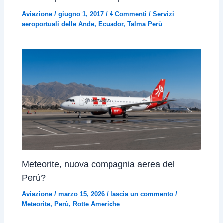
Aviazione
/
giugno 1, 2017
/
4 Commenti
/
Servizi
aeroportuali delle Ande
,
Ecuador
,
Talma Perù
Meteorite, nuova compagnia aerea del
Perù?
Aviazione
/
marzo 15, 2026
/
lascia un commento
/
Meteorite
,
Perù
,
Rotte Americhe