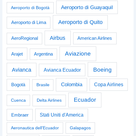
Aeroporto di Guayaquil
Aeroporto di Bogotà
Aeroporto di Quito
Aeroporto di Lima
Airbus
American Airlines
AeroRegional
Aviazione
Arajet
Argentina
Boeing
Avianca
Avianca Ecuador
Colombia
Bogotà
Copa Airlines
Brasile
Ecuador
Cuenca
Delta Airlines
Stati Uniti d'America
Embraer
Aeronautica dell'Ecuador
Galapagos