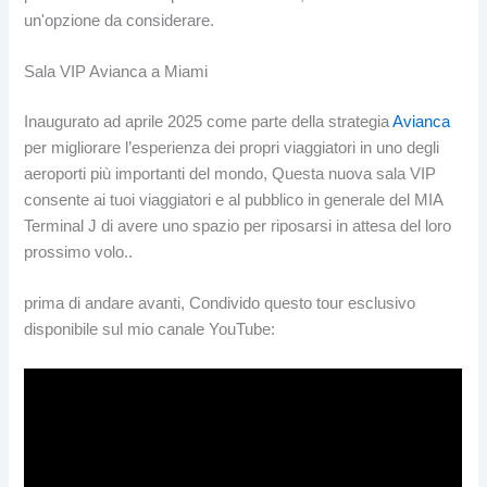
un'opzione da considerare.
Sala VIP Avianca a Miami
Inaugurato ad aprile 2025 come parte della strategia
Avianca
per migliorare l’esperienza dei propri viaggiatori in uno degli
aeroporti più importanti del mondo, Questa nuova sala VIP
consente ai tuoi viaggiatori e al pubblico in generale del MIA
Terminal J di avere uno spazio per riposarsi in attesa del loro
prossimo volo..
prima di andare avanti, Condivido questo tour esclusivo
disponibile sul mio canale YouTube: