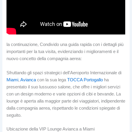
la continuazione, Condivido una guida rapida con i dettagli più
importanti per la tua visita, evidenziando i miglioramenti e il
nuovo concetto della compagnia aerea:
Sfruttando gli spazi strategici dell'Aeroporto Internazionale di
Miami
,
Avianca
con la sua lega
TOCCA Portogallo
ha
presentato il suo lussuoso salone, che offre i migliori servizi
con un design moderno e varie opzioni di cibi e bevande. La
lounge è aperta alla maggior parte dei viaggiatori, indipendente
dalla compagnia aerea, rispettando le condizioni spiegate di
seguito.
Ubicazione della VIP Lounge Avianca a Miami