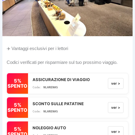
✈️ Vantaggi esclusivi per i lettori
Codici verificati per risparmiare sul tuo prossimo viaggio.
ASSICURAZIONE DI VIAGGIO
5%
ver >
SPENTO
NLARENAS
SCONTO SULLE PATATINE
5%
ver >
SPENTO
NLARENAS
NOLEGGIO AUTO
5%
ver >
SPENTO