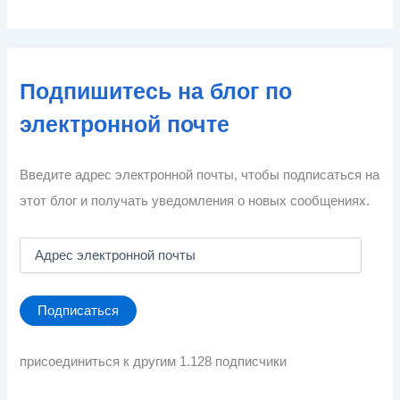
Подпишитесь на блог по
электронной почте
Введите адрес электронной почты, чтобы подписаться на
этот блог и получать уведомления о новых сообщениях.
А
д
р
е
Подписаться
с
э
л
присоединиться к другим 1.128 подписчики
е
к