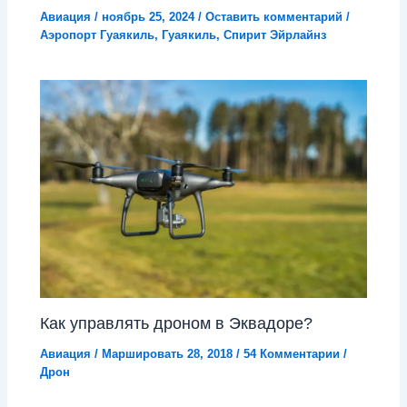
Авиация
/
ноябрь 25, 2024
/
Оставить комментарий
/
Аэропорт Гуаякиль
,
Гуаякиль
,
Спирит Эйрлайнз
Как управлять дроном в Эквадоре?
Авиация
/
Маршировать 28, 2018
/
54 Комментарии
/
Дрон