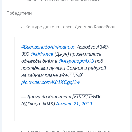
Победители
Конкурс для споттеров: Диогу да Консейсан
#БьенвенидоAirФранция
Аэробус А340-
300
@airfrance
(Джун) приземлились
однажды днём в
@АэропортUIO
под
последними лучами Солнца и радугой
на заднем плане 📸✈️🇫🇷🌈
pic.twitter.com/K81XOgql2w
— Диогу да Консейсан 🇪🇨🇵🇹✈📸
(@Diogo_NMS)
Август 21, 2019
Конкурс для всех (розыгрыш состоится в