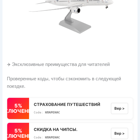
✈️ Эксклюзивные преимущества для читателей
Проверенные коды, чтобы сэкономить в следующей
поездке.
СТРАХОВАНИЕ ПУТЕШЕСТВИЙ
5%
Вер >
ВЫКЛЮЧЕННЫЙ
НЛАРЕНАС
СКИДКА НА ЧИПСЫ.
5%
Вер >
ВЫКЛЮЧЕННЫЙ
НЛАРЕНАС