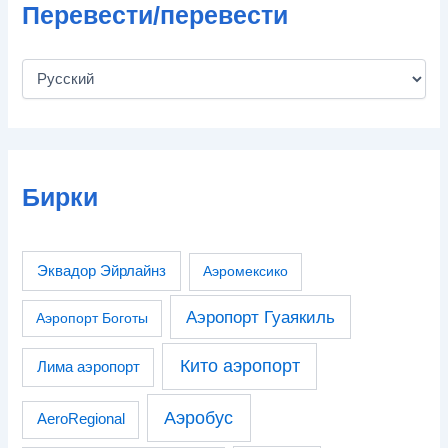
Перевести/перевести
Бирки
Эквадор Эйрлайнз
Аэромексико
Аэропорт Гуаякиль
Аэропорт Боготы
Кито аэропорт
Лима аэропорт
Аэробус
AeroRegional