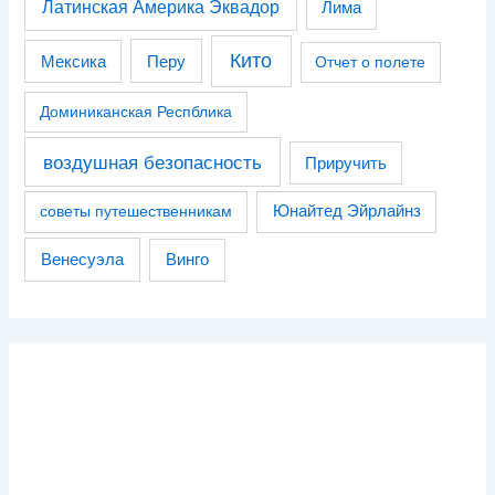
Латинская Америка Эквадор
Лима
Кито
Перу
Мексика
Отчет о полете
Доминиканская Респблика
воздушная безопасность
Приручить
советы путешественникам
Юнайтед Эйрлайнз
Венесуэла
Винго