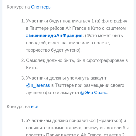
Конкурс на
Споттеры
Участники будут подниматься 1 (а) фотография
в Твиттере рейсов Air France в Кито с хэштегом
#БьенвенидоAirФранция
. (Фото может быть
посадкой, взлет, на земле или в полете,
творчество будет учтено).
Самолет, должно быть, был сфотографирован в
Кито..
Участники должны упомянуть аккаунт
@n_larenas
в Твиттере при размещении своего
лучшего фото и аккаунта
@Эйр Франс
.
Конкурс на
все
Участникам должно понравиться (Нравиться) и
напишите в комментариях, почему вы хотели бы
посетить Париж вместе с Air France, отметив 2