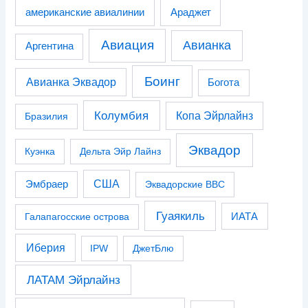
американские авиалинии
Араджет
Авиация
Авианка
Аргентина
Боинг
Авианка Эквадор
Богота
Колумбия
Копа Эйрлайнз
Бразилия
Эквадор
Куэнка
Дельта Эйр Лайнз
США
Эмбраер
Эквадорские ВВС
Гуаякиль
Галапагосские острова
ИАТА
Иберия
IPW
ДжетБлю
ЛАТАМ Эйрлайнз