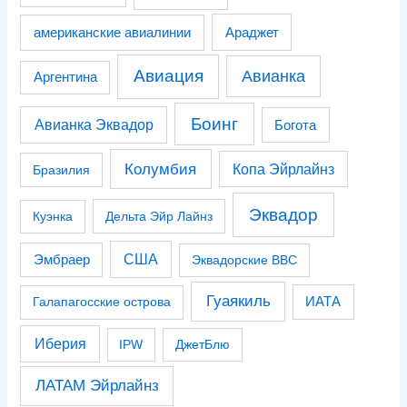
американские авиалинии
Араджет
Авиация
Авианка
Аргентина
Боинг
Авианка Эквадор
Богота
Колумбия
Копа Эйрлайнз
Бразилия
Эквадор
Куэнка
Дельта Эйр Лайнз
США
Эмбраер
Эквадорские ВВС
Гуаякиль
Галапагосские острова
ИАТА
Иберия
IPW
ДжетБлю
ЛАТАМ Эйрлайнз