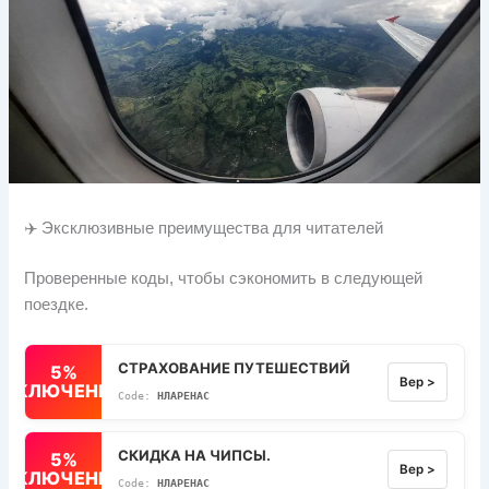
✈️ Эксклюзивные преимущества для читателей
Проверенные коды, чтобы сэкономить в следующей
поездке.
СТРАХОВАНИЕ ПУТЕШЕСТВИЙ
5%
Вер >
ВЫКЛЮЧЕННЫЙ
НЛАРЕНАС
СКИДКА НА ЧИПСЫ.
5%
Вер >
ВЫКЛЮЧЕННЫЙ
НЛАРЕНАС