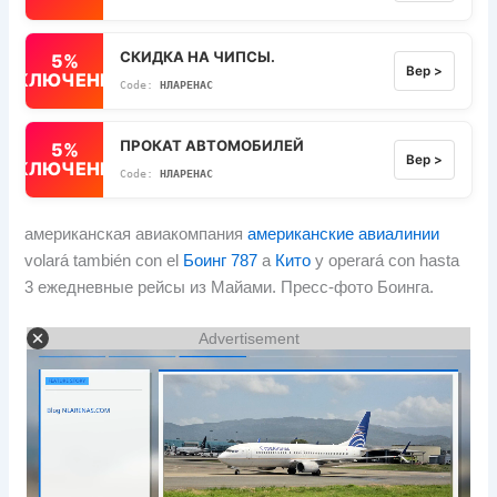
СКИДКА НА ЧИПСЫ.
5%
Вер >
ВЫКЛЮЧЕННЫЙ
НЛАРЕНАС
ПРОКАТ АВТОМОБИЛЕЙ
5%
Вер >
ВЫКЛЮЧЕННЫЙ
НЛАРЕНАС
американская авиакомпания
американские авиалинии
volará también con el
Боинг 787
а
Кито
y operará con hasta
3 ежедневные рейсы из Майами. Пресс-фото Боинга.
Advertisement