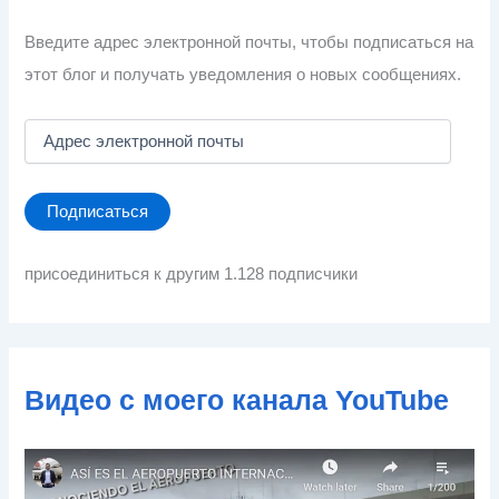
Введите адрес электронной почты, чтобы подписаться на
этот блог и получать уведомления о новых сообщениях.
А
д
р
е
Подписаться
с
э
л
присоединиться к другим 1.128 подписчики
е
к
т
р
о
Видео с моего канала YouTube
н
н
о
й
п