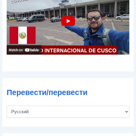
о
ч
т
ы
Перевести/перевести