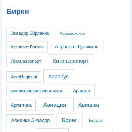
Бирки
Эквадор Эйрлайнз
Аэромексико
Аэропорт Гуаякиль
Аэропорт Боготы
Кито аэропорт
Лима аэропорт
Аэробус
AeroRegional
американские авиалинии
Араджет
Авиация
Авианка
Аргентина
Боинг
Авианка Эквадор
Богота