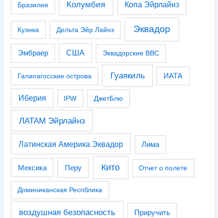
Колумбия
Копа Эйрлайнз
Бразилия
Эквадор
Куэнка
Дельта Эйр Лайнз
США
Эмбраер
Эквадорские ВВС
Гуаякиль
Галапагосские острова
ИАТА
Иберия
IPW
ДжетБлю
ЛАТАМ Эйрлайнз
Латинская Америка Эквадор
Лима
Кито
Перу
Мексика
Отчет о полете
Доминиканская Респблика
воздушная безопасность
Приручить