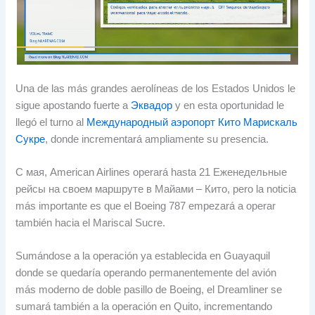
Una de las más grandes aerolíneas de los Estados Unidos le
sigue apostando fuerte a
Эквадор
y en esta oportunidad le
llegó el turno al
Международный аэропорт Кито Марискаль
Сукре
,
donde incrementará ampliamente su presencia
.
С мая,
American Airlines operará hasta
21 Еженедельные
рейсы на своем маршруте в Майами – Кито,
pero la noticia
más importante es que el Boeing
787
empezará a operar
también hacia el Mariscal Sucre
.
Sumándose a la operación ya establecida en Guayaquil
donde se quedaría operando permanentemente del avión
más moderno de doble pasillo de Boeing
,
el Dreamliner se
sumará también a la operación en Quito
,
incrementando