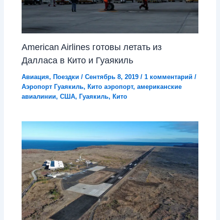
American Airlines готовы летать из
Далласа в Кито и Гуаякиль
Авиация
,
Поездки
/
Сентябрь 8, 2019
/
1 комментарий
/
Аэропорт Гуаякиль
,
Кито аэропорт
,
американские
авиалинии
,
США
,
Гуаякиль
,
Кито