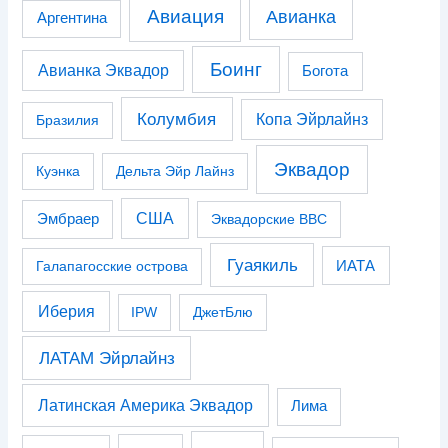
Авиация
Авианка
Аргентина
Боинг
Авианка Эквадор
Богота
Колумбия
Копа Эйрлайнз
Бразилия
Эквадор
Куэнка
Дельта Эйр Лайнз
США
Эмбраер
Эквадорские ВВС
Гуаякиль
Галапагосские острова
ИАТА
Иберия
IPW
ДжетБлю
ЛАТАМ Эйрлайнз
Латинская Америка Эквадор
Лима