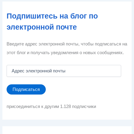
Подпишитесь на блог по
электронной почте
Введите адрес электронной почты, чтобы подписаться на
этот блог и получать уведомления о новых сообщениях.
А
д
р
е
Подписаться
с
э
л
присоединиться к другим 1.128 подписчики
е
к
т
р
о