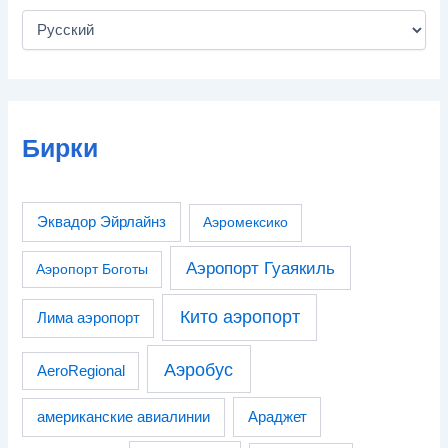
Бирки
Эквадор Эйрлайнз
Аэромексико
Аэропорт Гуаякиль
Аэропорт Боготы
Кито аэропорт
Лима аэропорт
Аэробус
AeroRegional
американские авиалинии
Араджет