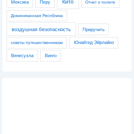
Кито
Перу
Мексика
Отчет о полете
Доминиканская Респблика
воздушная безопасность
Приручить
советы путешественникам
Юнайтед Эйрлайнз
Венесуэла
Винго