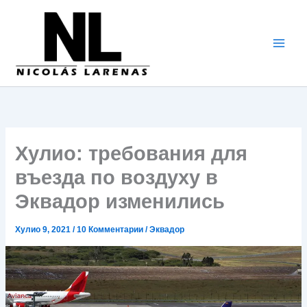
Перейти
к
содержимому
Хулио: требования для
въезда по воздуху в
Эквадор изменились
Хулио 9, 2021
/
10 Комментарии
/
Эквадор