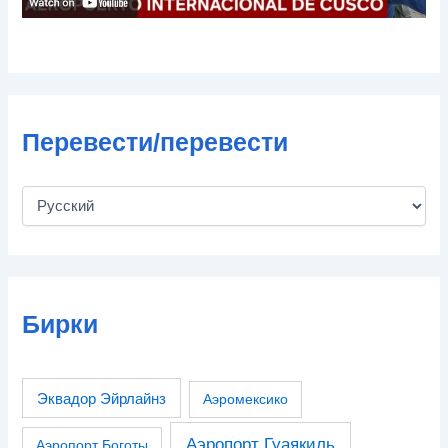
Перевести/перевести
Бирки
Эквадор Эйрлайнз
Аэромексико
Аэропорт Гуаякиль
Аэропорт Боготы