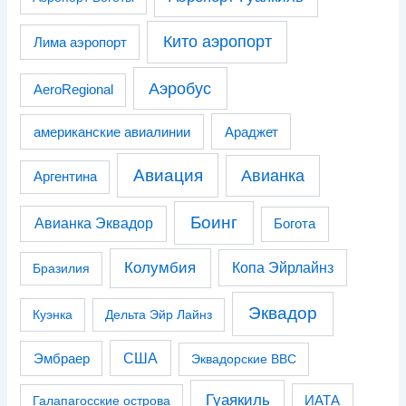
Кито аэропорт
Лима аэропорт
Аэробус
AeroRegional
американские авиалинии
Араджет
Авиация
Авианка
Аргентина
Боинг
Авианка Эквадор
Богота
Колумбия
Копа Эйрлайнз
Бразилия
Эквадор
Куэнка
Дельта Эйр Лайнз
США
Эмбраер
Эквадорские ВВС
Гуаякиль
Галапагосские острова
ИАТА