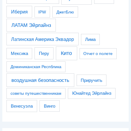
Иберия
IPW
ДжетБлю
ЛАТАМ Эйрлайнз
Латинская Америка Эквадор
Лима
Кито
Перу
Мексика
Отчет о полете
Доминиканская Респблика
воздушная безопасность
Приручить
советы путешественникам
Юнайтед Эйрлайнз
Венесуэла
Винго