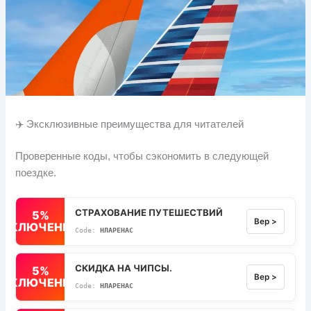
✈️ Эксклюзивные преимущества для читателей
Проверенные коды, чтобы сэкономить в следующей
поездке.
СТРАХОВАНИЕ ПУТЕШЕСТВИЙ
5%
Вер >
ВЫКЛЮЧЕННЫЙ
НЛАРЕНАС
СКИДКА НА ЧИПСЫ.
5%
Вер >
ВЫКЛЮЧЕННЫЙ
НЛАРЕНАС