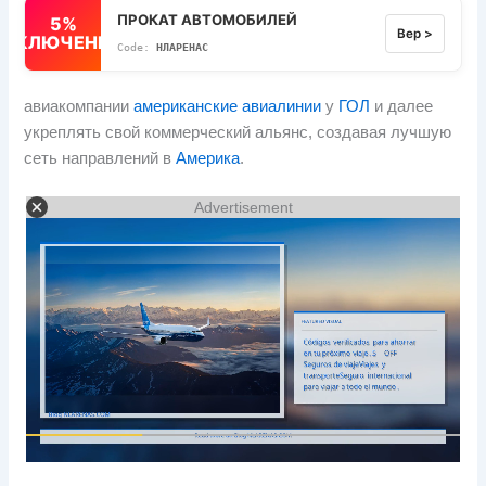
ПРОКАТ АВТОМОБИЛЕЙ
5%
Вер >
ВЫКЛЮЧЕННЫЙ
НЛАРЕНАС
авиакомпании
американские авиалинии
у
ГОЛ
и далее
укреплять свой коммерческий альянс, создавая лучшую
сеть направлений в
Америка
.
Advertisement