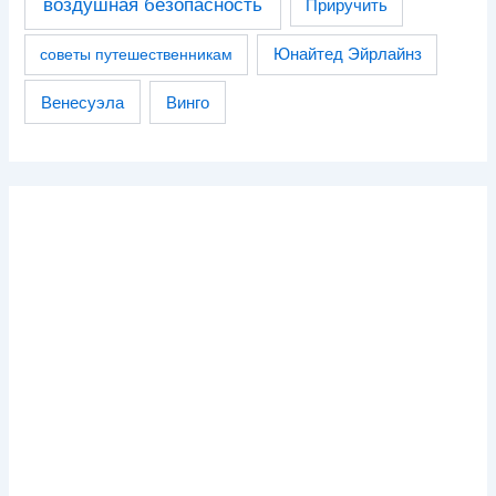
воздушная безопасность
Приручить
советы путешественникам
Юнайтед Эйрлайнз
Венесуэла
Винго