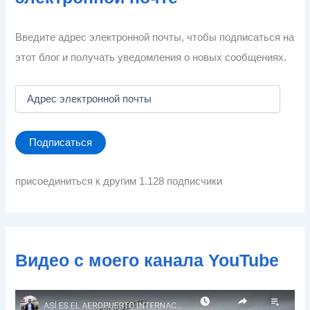
Введите адрес электронной почты, чтобы подписаться на
этот блог и получать уведомления о новых сообщениях.
А
д
р
е
Подписаться
с
э
л
присоединиться к другим 1.128 подписчики
е
к
т
р
о
Видео с моего канала YouTube
н
н
о
й