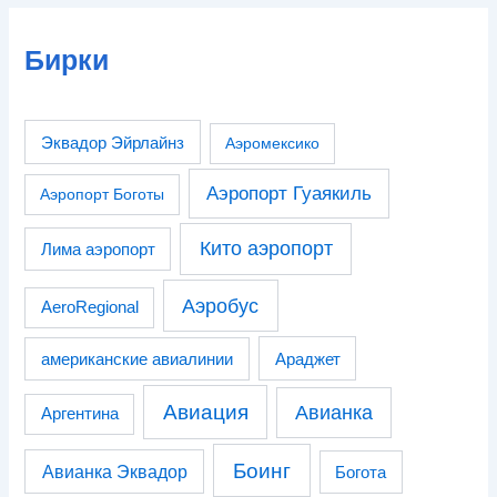
Бирки
Эквадор Эйрлайнз
Аэромексико
Аэропорт Гуаякиль
Аэропорт Боготы
Кито аэропорт
Лима аэропорт
Аэробус
AeroRegional
американские авиалинии
Араджет
Авиация
Авианка
Аргентина
Боинг
Авианка Эквадор
Богота