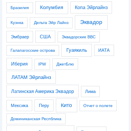
Колумбия
Копа Эйрлайнз
Бразилия
Эквадор
Куэнка
Дельта Эйр Лайнз
США
Эмбраер
Эквадорские ВВС
Гуаякиль
Галапагосские острова
ИАТА
Иберия
IPW
ДжетБлю
ЛАТАМ Эйрлайнз
Латинская Америка Эквадор
Лима
Кито
Перу
Мексика
Отчет о полете
Доминиканская Респблика