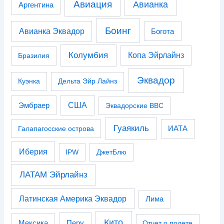
Авиация
Авианка
Аргентина
Боинг
Авианка Эквадор
Богота
Колумбия
Копа Эйрлайнз
Бразилия
Эквадор
Куэнка
Дельта Эйр Лайнз
США
Эмбраер
Эквадорские ВВС
Гуаякиль
Галапагосские острова
ИАТА
Иберия
IPW
ДжетБлю
ЛАТАМ Эйрлайнз
Латинская Америка Эквадор
Лима
Кито
Перу
Мексика
Отчет о полете