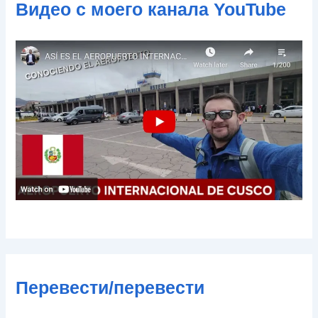
Видео с моего канала YouTube
н
н
о
й
п
о
ч
т
ы
Перевести/перевести