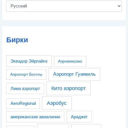
Бирки
Эквадор Эйрлайнз
Аэромексико
Аэропорт Гуаякиль
Аэропорт Боготы
Кито аэропорт
Лима аэропорт
Аэробус
AeroRegional
американские авиалинии
Араджет