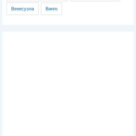
Венесуэла
Винго