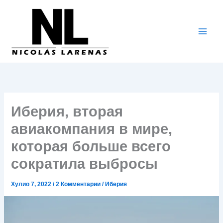
Перейти
к
содержимому
Иберия, вторая
авиакомпания в мире,
которая больше всего
сократила выбросы
Хулио 7, 2022
/
2 Комментарии
/
Иберия