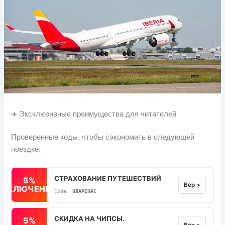
✈️ Эксклюзивные преимущества для читателей
Проверенные коды, чтобы сэкономить в следующей
поездке.
СТРАХОВАНИЕ ПУТЕШЕСТВИЙ
5%
Вер >
ВЫКЛЮЧЕННЫЙ
НЛАРЕНАС
СКИДКА НА ЧИПСЫ.
5%
Вер >