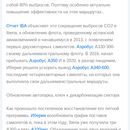
собой 80% выбросов, Поэтому особенно актуально
повышение эффективности на этих маршрутах..
Отчет IBA
объясняет это сокращение выбросов CO2 в
Iberia, к обновлению флота, проведенному испанской
авиакомпанией и начавшемуся в 2013, с появлением
первых двухмоторных самолетов.
Аэробус
А330-300-
своему дальнемагистральному флоту. В 2018, начал
прибывать
Аэробус А350
И в 2020, в разгар пандемии,
Иберия решила ускорить вывод
Аэробус А340-600
,
последние четырехмоторные самолеты, на которых она
выполняла свои дальнемагистральные маршруты.
Обновление автопарка, ключ к декарбонизации сектора
Как произошло постепенное восстановление его летной
программы,
Иберия
возобновила график поставок
самолетов и, пока в этом году, Iberia уже получила три
A350 и пять
А320нео
. Объединение этих двух моделей и