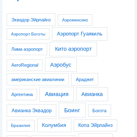
Эквадор Эйрлайнз
Аэромексико
Аэропорт Гуаякиль
Аэропорт Боготы
Кито аэропорт
Лима аэропорт
Аэробус
AeroRegional
американские авиалинии
Араджет
Авиация
Авианка
Аргентина
Боинг
Авианка Эквадор
Богота
Колумбия
Копа Эйрлайнз
Бразилия