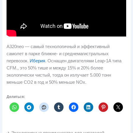
A320neo — самый технологичный и эффективный
самолет в парке ближне- и среднемагистральных
перевозок.
Иберия
. Оснащен двигателями Leap-1A типа
CFM., это 50% тише и между 15% и 20% более
экологически чистый, тогда он излучает 5.000 тонн
меньше CO2 в год и 50% меньше NOx.
Делиться: