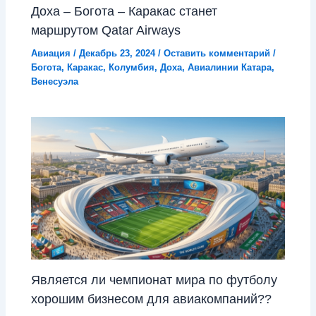
Доха – Богота – Каракас станет
маршрутом Qatar Airways
Авиация
/
Декабрь 23, 2024
/
Оставить комментарий
/
Богота
,
Каракас
,
Колумбия
,
Доха
,
Авиалинии Катара
,
Венесуэла
Является ли чемпионат мира по футболу
хорошим бизнесом для авиакомпаний??