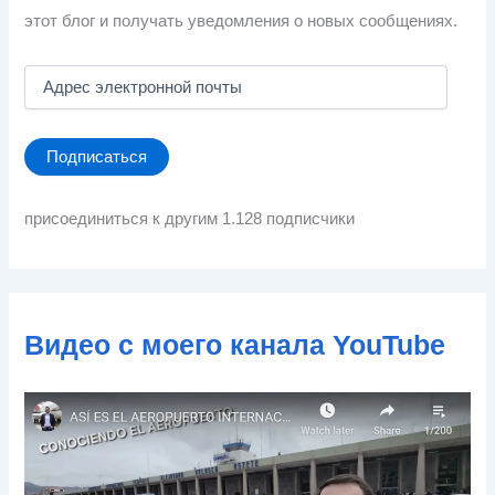
этот блог и получать уведомления о новых сообщениях.
А
д
р
е
Подписаться
с
э
л
присоединиться к другим 1.128 подписчики
е
к
т
р
о
Видео с моего канала YouTube
н
н
о
й
п
о
ч