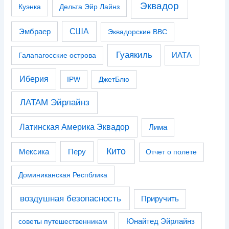
Эквадор
Куэнка
Дельта Эйр Лайнз
США
Эмбраер
Эквадорские ВВС
Гуаякиль
Галапагосские острова
ИАТА
Иберия
IPW
ДжетБлю
ЛАТАМ Эйрлайнз
Латинская Америка Эквадор
Лима
Кито
Перу
Мексика
Отчет о полете
Доминиканская Респблика
воздушная безопасность
Приручить
советы путешественникам
Юнайтед Эйрлайнз