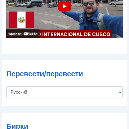
т
ы
Перевести/перевести
Бирки