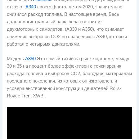
отказ от
А340
своего флота, летом 2020, значительно
снизился расход топлива. В настоящее время, Весь
дальнемагистральный парк Iberia состоит из
двухмоторных самолетов. (А330 и А350), что означает
снижение выбросов CO2 по сравнению с А340, который
работал с четырьмя двигателями..
Модель
А350
Это самый тихий на рынке и, кроме, между
30 и 35 на процент более эффективен с точки зрения
расхода топлива и выбросов CO2, благодаря материалам
последнего поколения, из которых он изготовлен, и
усовершенствованной конструкции двигателей Rolls-
Royce Trent XWB..