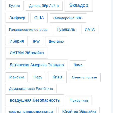
Эквадор
Куэнка
Дельта Эйр Лайнз
США
Эмбраер
Эквадорские ВВС
Гуаякиль
Галапагосские острова
ИАТА
Иберия
IPW
ДжетБлю
ЛАТАМ Эйрлайнз
Латинская Америка Эквадор
Лима
Кито
Перу
Мексика
Отчет о полете
Доминиканская Респблика
воздушная безопасность
Приручить
советы путешественникам
Юнайтед Эйрлайнз