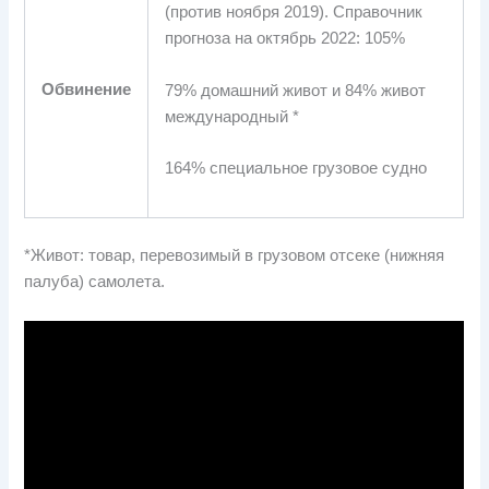
(против ноября 2019). Справочник
прогноза на октябрь 2022: 105%
Обвинение
79% домашний живот и 84% живот
международный *
164% специальное грузовое судно
*Живот: товар, перевозимый в грузовом отсеке (нижняя
палуба) самолета.