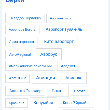
Эквадор Эйрлайнз
Аэромексико
Аэропорт Гуаякиль
Аэропорт Боготы
Кито аэропорт
Лима аэропорт
Аэробус
AeroRegional
американские авиалинии
Араджет
Авиация
Авианка
Аргентина
Боинг
Авианка Эквадор
Богота
Колумбия
Копа Эйрлайнз
Бразилия