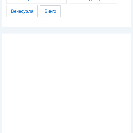
Венесуэла
Винго