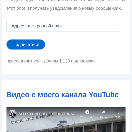
этот блог и получать уведомления о новых сообщениях.
А
д
р
е
Подписаться
с
э
л
присоединиться к другим 1.128 подписчики
е
к
т
р
о
Видео с моего канала YouTube
н
н
о
й
п
о
ч