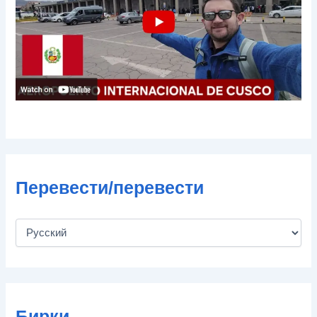
т
ы
Перевести/перевести
Бирки