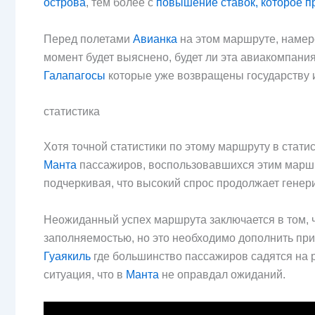
острова
, тем более с
повышение ставок, которое пр
Перед полетами
Авианка
на этом маршруте, наме
момент будет выяснено, будет ли эта авиакомпани
Галапагосы
которые уже возвращены государству и
статистика
Хотя точной статистики по этому маршруту в стати
Манта
пассажиров, воспользовавшихся этим маршр
подчеркивая, что высокий спрос продолжает генер
Неожиданный успех маршрута заключается в том, 
заполняемостью, но это необходимо дополнить при
Гуаякиль
где большинство пассажиров садятся на 
ситуация, что в
Манта
не оправдал ожиданий.