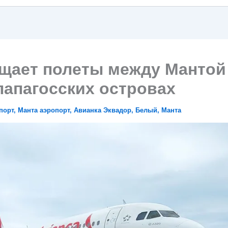
ащает полеты между Мантой
лапагосских островах
порт
,
Манта аэропорт
,
Авианка Эквадор
,
Белый
,
Манта