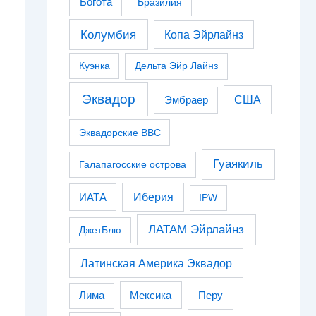
Богота
Бразилия
Колумбия
Копа Эйрлайнз
Куэнка
Дельта Эйр Лайнз
Эквадор
США
Эмбраер
Эквадорские ВВС
Гуаякиль
Галапагосские острова
Иберия
ИАТА
IPW
ЛАТАМ Эйрлайнз
ДжетБлю
Латинская Америка Эквадор
Перу
Лима
Мексика