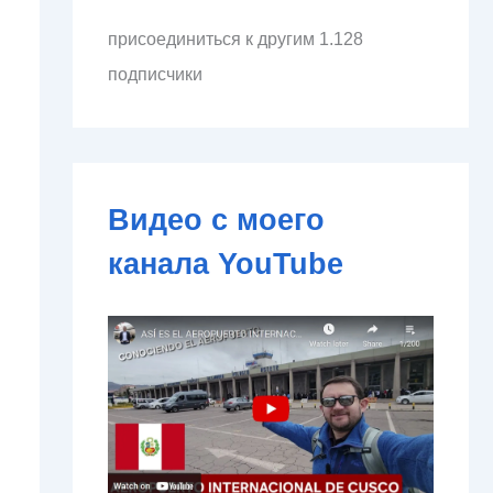
л
присоединиться к другим 1.128
е
к
подписчики
т
р
о
н
н
о
Видео с моего
й
п
канала YouTube
о
ч
т
ы