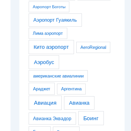
Аэропорт Боготы
Аэропорт Гуаякиль
Лима аэропорт
Кито аэропорт
AeroRegional
Аэробус
американские авиалинии
Араджет
Аргентина
Авиация
Авианка
Боинг
Авианка Эквадор